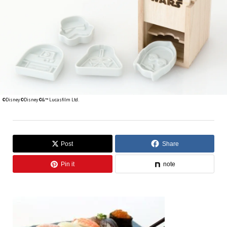
©Disney ©Disney ©&™ Lucasfilm Ltd.
Post
Share
Pin it
note