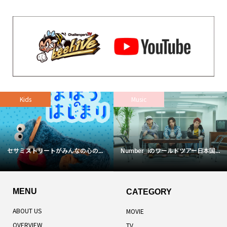
Kids
Music
セサミストリートがみんなの心の...
Number_iのワールドツアー日本国...
MENU
CATEGORY
ABOUT US
MOVIE
OVERVIEW
TV