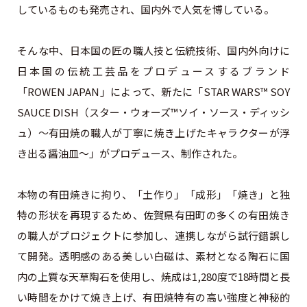
しているものも発売され、国内外で人気を博している。
そんな中、日本国の匠の職人技と伝統技術、国内外向けに
日本国の伝統工芸品をプロデュースするブランド
「ROWEN JAPAN」によって、新たに「STAR WARS™ SOY
SAUCE DISH（スター・ウォーズ™ソイ・ソース・ディッシ
ュ）～有田焼の職人が丁寧に焼き上げたキャラクターが浮
き出る醤油皿～」がプロデュース、制作された。
本物の有田焼きに拘り、「土作り」「成形」「焼き」と独
特の形状を再現するため、佐賀県有田町の多くの有田焼き
の職人がプロジェクトに参加し、連携しながら試行錯誤し
て開発。透明感のある美しい白磁は、素材となる陶石に国
内の上質な天草陶石を使用し、焼成は1,280度で18時間と長
い時間をかけて焼き上げ、有田焼特有の高い強度と神秘的