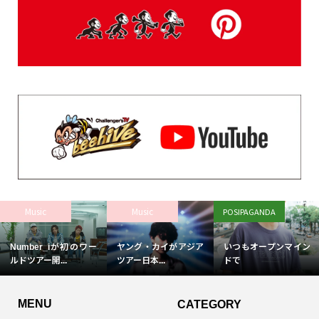
Music
Music
POSIPAGANDA
Number_iが初のワー
ヤング・カイがアジア
いつもオープンマイン
ルドツアー開...
ツアー日本...
ドで
MENU
CATEGORY