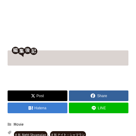
編
後
Post
Share
Hatena
LINE
Movie
,
M. Night Shyamalan
M.ナイト・シャマラン