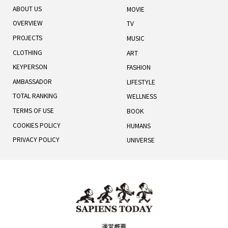
ABOUT US
MOVIE
OVERVIEW
TV
PROJECTS
MUSIC
CLOTHING
ART
KEYPERSON
FASHION
AMBASSADOR
LIFESTYLE
TOTAL RANKING
WELLNESS
TERMS OF USE
BOOK
COOKIES POLICY
HUMANS
PRIVACY POLICY
UNIVERSE
運営概要