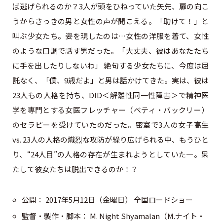
ば逃げられるのか？3人が頭をひねっていた矢先、扉の向こ
うからさっきの男と女性の声が聞こえる。「助けて！」と
叫ぶ少女たち。姿を現したのは…女性の洋服を着て、女性
のような口調で話す男だった。「大丈夫、彼はあなたたち
に手を出したりしないわ」 絶句する少女たちに、今度は屈
託なく、「僕、9歳だよ」と男は話かけてきた。実は、彼は
23人もの人格を持ち、DID＜解離性同一性障害＞で精神医
学を専門とする女医フレッチャー（ベティ・バックリー）
のセラピーを受けていたのだった。密室で3人の女子高生
vs. 23人の人格の熾烈な攻防が繰り広げられる中、もうひと
り、“24人目”の人格の存在が生まれようとしていた―。果
たして彼女たちは脱出できるのか！？
公開： 2017年5月12日（金曜日） 全国ロードショー
監督・製作・脚本： M. Night Shyamalan（M.ナイト・