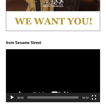
from Sesame Street
動
画
プ
レ
ー
ヤ
ー
00:00
00:32