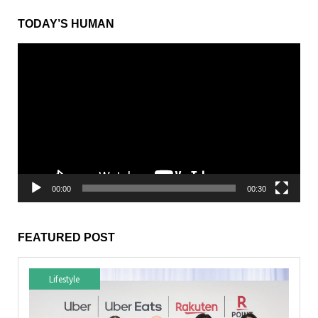
TODAY’S HUMAN
動
画
プ
レ
ー
ヤ
ー
00:00
00:30
FEATURED POST
Lifestyle