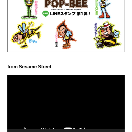
from Sesame Street
動
画
プ
レ
ー
ヤ
ー