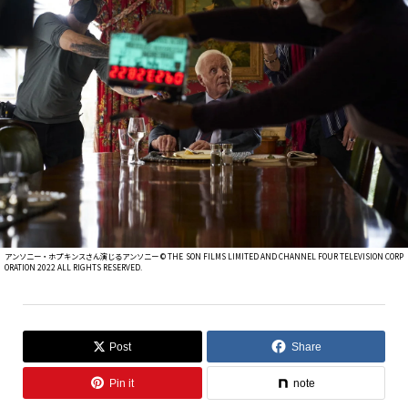
アンソニー・ホプキンスさん演じるアンソニー © THE SON FILMS LIMITED AND CHANNEL FOUR TELEVISION CORP
ORATION 2022 ALL RIGHTS RESERVED.
Post
Share
Pin it
note