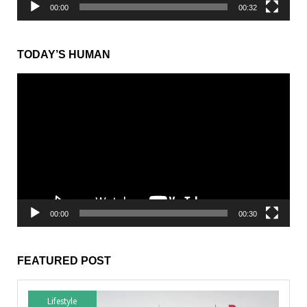
00:00
00:32
TODAY’S HUMAN
動
画
プ
レ
ー
ヤ
ー
00:00
00:30
FEATURED POST
Lifestyle