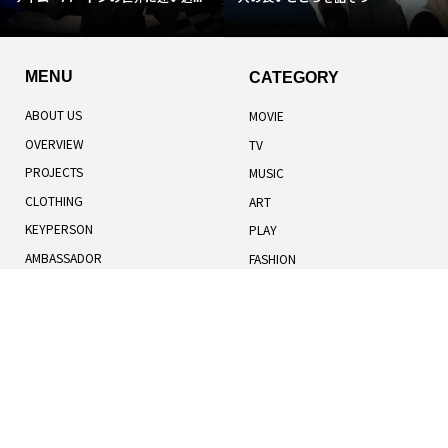
MENU
CATEGORY
ABOUT US
MOVIE
OVERVIEW
TV
PROJECTS
MUSIC
CLOTHING
ART
KEYPERSON
PLAY
AMBASSADOR
FASHION
TOTAL RANKING
LIFESTYLE
記事一覧
人気記事
お知らせ
TERMS OF USE
BOOK
COOKIES POLICY
HUMANS
PRIVACY POLICY
UNIVERSE