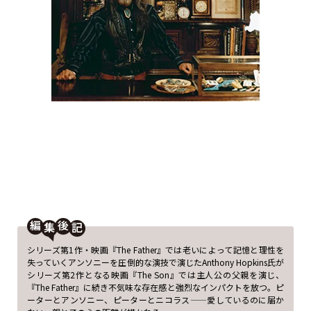
編
後
シリーズ第1作・映画『The Father』では老いによって記憶と理性を
失っていくアンソニーを圧倒的な演技で演じたAnthony Hopkins氏が
シリーズ第2作となる映画『The Son』では主人公の父親を演じ、
『The Father』に続き不気味な存在感と強烈なインパクトを放つ。ピ
ーターとアンソニー、ピーターとニコラス——愛しているのに届か