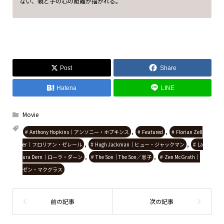
ない、親と子の心の距離が描かれる。
Post
Share
Hatena
LINE
Movie
,
,
Anthony Hopkins｜アンソニー・ホプキンス
Featured
Florian Zell
,
,
er｜フロリアン・ゼレール
Hugh Jackman｜ヒュー・ジャックマン
La
,
,
ura Dern｜ローラ・ダーン
The Son｜The Son／息子
Zen McGrath｜
ゼン・マクグラス