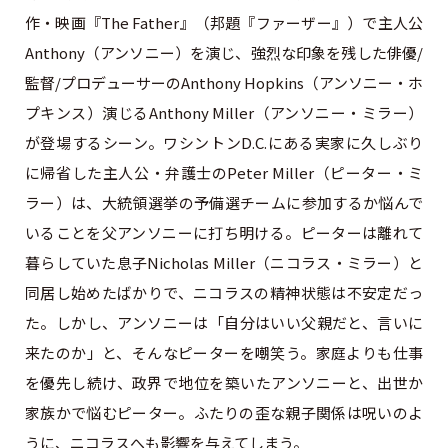
作・映画『The Father』（邦題『ファーザー』）で主人公
Anthony（アンソニー）を演じ、強烈な印象を残した俳優/
監督/プロデューサーのAnthony Hopkins（アンソニー・ホ
プキンス）演じるAnthony Miller（アンソニー・ミラー）
が登場するシーン。ワシントンD.C.にある実家に久しぶり
に帰省した主人公・弁護士のPeter Miller（ピーター・ミ
ラー）は、大統領選挙の予備選チームに参加するか悩んで
いることを父アンソニーに打ち明ける。ピーターは離れて
暮らしていた息子Nicholas Miller（ニコラス・ミラー）と
同居し始めたばかりで、ニコラスの精神状態は不安定だっ
た。しかし、アンソニーは「自分はいい父親だと、言いに
来たのか」と、そんなピーターを嘲笑う。家庭よりも仕事
を優先し続け、政界で地位を築いたアンソニーと、出世か
家族かで悩むピーター。ふたりの歪な親子関係は呪いのよ
うに、ニコラスへも影響を与えてしまう。