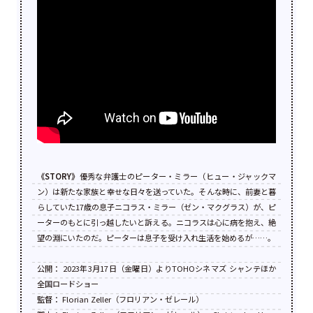
《STORY》
優秀な弁護士のピーター・ミラー（ヒュー・ジャックマ
ン）は新たな家族と幸せな日々を送っていた。そんな時に、前妻と暮
らしていた17歳の息子ニコラス・ミラー（ゼン・マクグラス）が、ピ
ーターのもとに引っ越したいと訴える。ニコラスは心に病を抱え、絶
望の淵にいたのだ。ピーターは息子を受け入れ生活を始めるが……。
公開： 2023年3月17日（金曜日）よりTOHOシネマズ シャンテほか
全国ロードショー
監督： Florian Zeller（フロリアン・ゼレール）