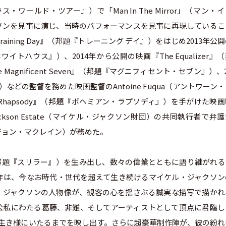
ャラス・ワールド・ツアー』）で「Man In The Mirror」（マン・
ソンを見事に演じ、当時のパフォーマンスを見事に再現しているこ
ining Day』（邦題『トレーニング デイ』）をはじめ2013年公
・ホワイトハウス』）、2014年から公開の映画『The Equalizer』
agnificent Seven』（邦題『マグニフィセント・セブン』）、2
』）などの監督を務めた映画監督のAntoine Fuqua（アントワーン
n Rhapsody』（邦題『ボヘミアン・ラプソディ』）を手がけた映
 Jackson Estate（マイケル・ジャクソン財団）の共同執行者で弁
ain（ジョン・マクレイン）が務めた。
r』（邦題『スリラー』）を生み出し、数々の偉業とともに語り継がれ
作は、今なお時代・世代を超えて生き続けるマイケル・ジャクソン
・ジャクソンの人物像が、観客の心を揺さぶる誠実な描写で描かれ
公私にわたる葛藤、非難、そしてアーティストとして頂点に君臨し
その生き様にいたるまでを映し出す。さらに超豪華制作陣が、彼の紛れ