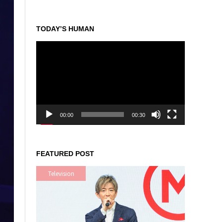
TODAY’S HUMAN
動
画
プ
レ
ー
ヤ
ー
00:00
00:30
FEATURED POST
Television