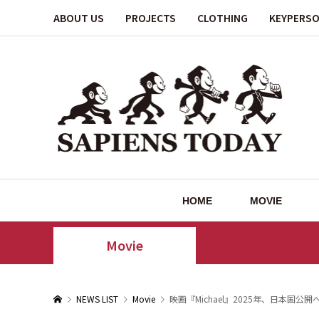
ABOUT US
PROJECTS
CLOTHING
KEYPERS
HOME
MOVIE
Movie
NEWS LIST
Movie
映画『Michael』2025年、日本国