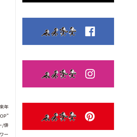
は来年
OP”
ー/俳
たワー