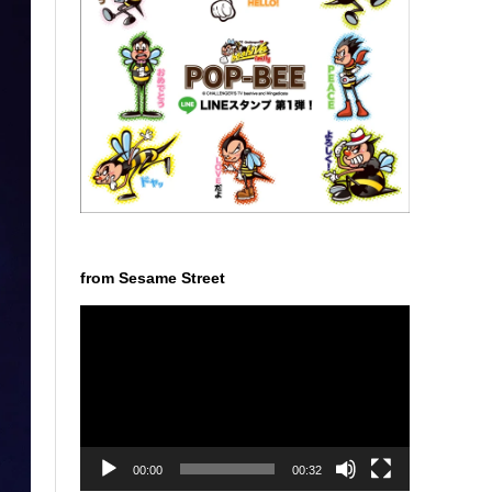
from Sesame Street
動
画
プ
レ
ー
ヤ
ー
00:00
00:32