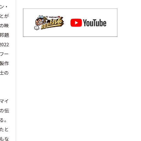
イン・
とが
開の映
（邦題
022
・フー
画製作
護士の
るマイ
の伝
る。
たと
もな