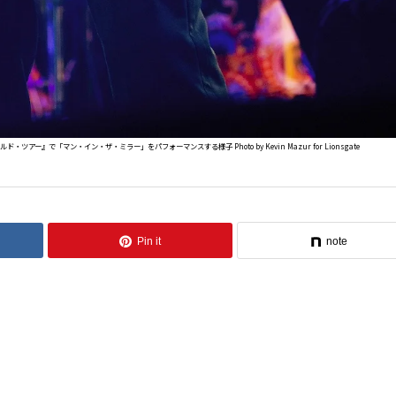
「マン・イン・ザ・ミラー」をパフォーマンスする様子 Photo by Kevin Mazur for Lionsgate
Pin it
note