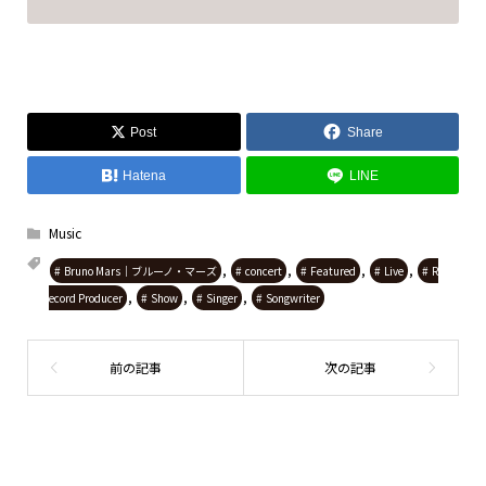
Post
Share
Hatena
LINE
Music
,
,
,
,
Bruno Mars｜ブルーノ・マーズ
concert
Featured
Live
R
,
,
,
ecord Producer
Show
Singer
Songwriter