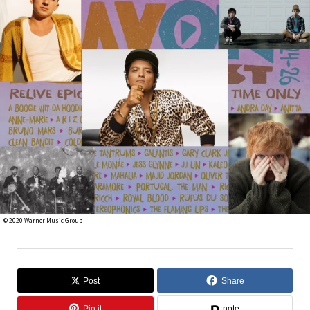
©︎ 2020 Warner Music Group
Post
Share
Pin it
note