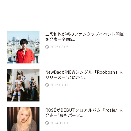
二宮和也が初のファンクラブイベント開催
を発表—全国5...
2025.03.05
NewDadがNEWシングル「Roobosh」を
リリース—“とにかく...
2025.07.12
ROSÉがDEBUTソロアルバム『rosie』を
発売—“最もパーソ...
2024.12.07