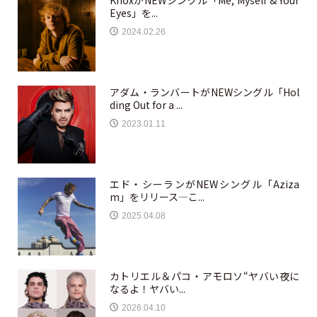
KnoxがNEWシングル「Me, Myself & Your
Eyes」を...
2024.02.26
アダム・ランバートがNEWシングル「Hol
ding Out for a ...
2023.01.11
エド・シーランがNEWシングル「Aziza
m」をリリース—こ...
2025.04.08
カトリエル＆パコ・アモロソ“ヤバい夜に
なるよ！ヤバい...
2026.04.10