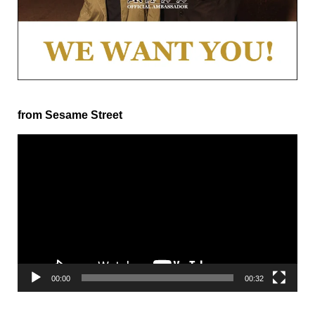
from Sesame Street
動
画
プ
レ
ー
ヤ
ー
00:00
00:32