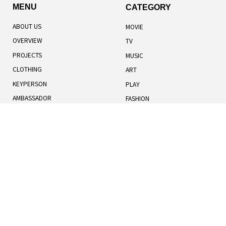
MENU
CATEGORY
ABOUT US
MOVIE
OVERVIEW
TV
PROJECTS
MUSIC
CLOTHING
ART
KEYPERSON
PLAY
AMBASSADOR
FASHION
TOTAL RANKING
LIFESTYLE
記事一覧
人気記事
お知らせ
TERMS OF USE
BOOK
COOKIES POLICY
HUMANS
PRIVACY POLICY
UNIVERSE