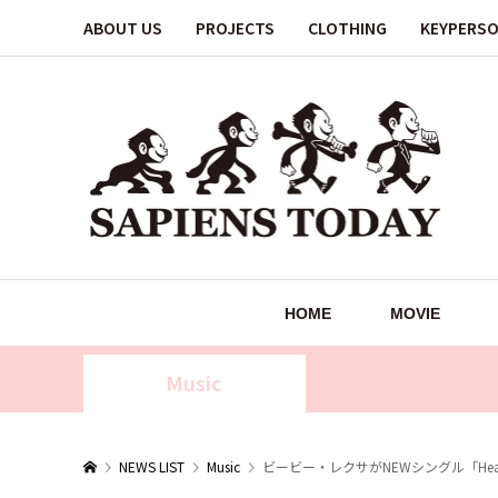
ABOUT US
PROJECTS
CLOTHING
KEYPERS
HOME
MOVIE
Music
NEWS LIST
Music
ビービー・レクサがNEWシングル「Heart