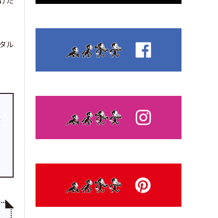
受けた
ジタル
作
a
ド