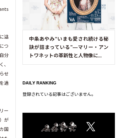
nts
信に溢
中条あやみ“いまも愛され続ける秘
につ
訣が詰まっている”—マリー・アン
自分
トワネットの革新性と人物像に...
く、
らせ
を過
DAILY RANKING
登録されている記事はございません。
リリー
5）が
0カ国