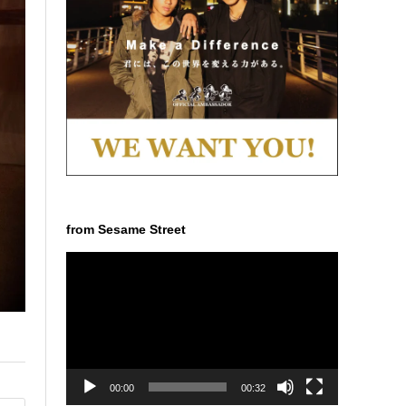
from Sesame Street
動
画
プ
レ
ー
ヤ
ー
00:00
00:32