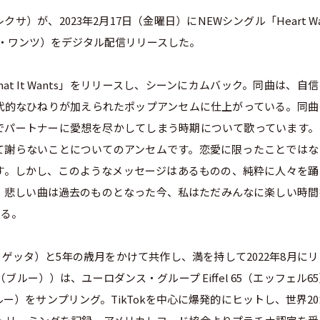
クサ）が、2023年2月17日（金曜日）にNEWシングル「Heart Wa
イット・ワンツ）をデジタル配信リリースした。
What It Wants」をリリースし、シーンにカムバック。同曲は、自
現代的なひねりが加えられたポップアンセムに仕上がっている。同曲
でパートナーに愛想を尽かしてしまう時期について歌っています。
て謝らないことについてのアンセムです。恋愛に限ったことではな
す。しかし、このようなメッセージはあるものの、純粋に人々を踊
、悲しい曲は過去のものとなった今、私はただみんなに楽しい時間
いる。
ィッド・ゲッタ）と5年の歳月をかけて共作し、満を持して2022年8月に
ド（ブルー））は、ユーロダンス・グループ Eiffel 65（エッフェル6
)」（ブルー）をサンプリング。TikTokを中心に爆発的にヒットし、世界2