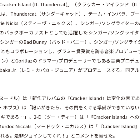
Island (ft. Thundercat)」（クラッカー・アイランド（ft.
、Thundercat（サンダーキャット）、テーム・インパラ、ブ
e Nicks（スティーヴ・ニックス）、シンガー/ソングライターの
2011）のバックボーカリストとしても活躍したシンガー/ソングライ
ー/シンガーのBad Bunny（バッド・バニー）、シンガー/ソングライ
ク）ともコラボレーションし、グラミー賞受賞を誇る音楽プロデューサ
ティン）とGorillazのドラマー/プロデューサーでもある音楽プロデ
abaka Jr.（レミ・カバカ・ジュニア）がプロデュースする。同ア
le（ヌードル）は「新作アルバムの『Cracker Island』は変化の音で
ッセル・ホブス）は「報いがきたら、その門をくぐる準備ができていな
カギである…」、2-D（ツー・ディー）は「『Cracker Island』へ
 Niccals（マードック・ニカルス）は「『Cracker Island
くれる。是非ジョインしてくれ！」とコメントを寄せた。