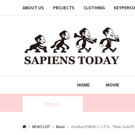
ABOUT US
PROJECTS
CLOTHING
KEYPERS
HOME
MOVIE
Music
NEWS LIST
Music
GorillazがNEWシングル「New Gold 