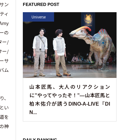
 サン
FEATURED POST
ーティ
Universe
Amy
ターの
ター/
ー/
ューサ
ルバム
山本匠馬、大人のリアクション
に”やってやったぞ！”—山本匠馬と
あり、
柏木佑介が誘うDINO-A-LIVE『DI
いとい
N...
の道を
』の神