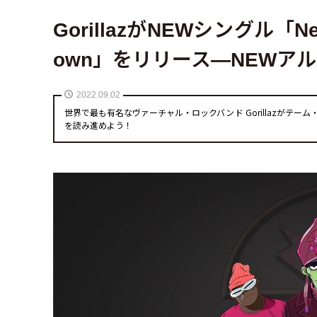
GorillazがNEWシングル「New Go
own」をリリース—NEWア
2022.09.02
世界で最も有名なヴァーチャル・ロックバンド Gorillazがテ
を読み進めよう！