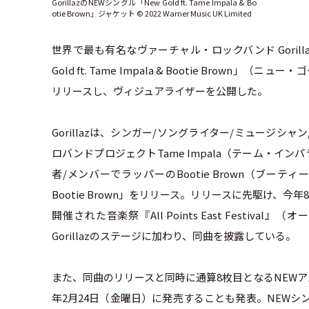
GorillazのNEWシングル「New Gold ft. Tame Impala & Bo
otie Brown」ジャケット ©︎ 2022 Warner Music UK Limited
世界で最も有名なヴァーチャル・ロックバンド Gorill
Gold ft. Tame Impala & Bootie Bro
リリースし、ヴィジュアライザーを公開した。
Gorillazは、シンガー/ソングライター/ミュージシャ
ロバンドプロジェクトTame Impala（テーム・インパラ
者/メンバーでラッパーのBootie Brown（ブーティー・ブ
Bootie Brown」をリリース。リリースに先駆け、
開催された音楽祭『All Points East Fest
Gorillazのステージに加わり、同曲を披露している。
また、同曲のリリースと同時に通算8枚目となるNEWアルバム
年2月24日（金曜日）に発売することも発表。NEWシングル「New 