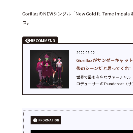
GorillazのNEWシングル「New Gold ft. Tame I
ス。
RECOMMEND
2022.08.02
Gorillazがサンダーキャッ
後のシーンだと思ってくれ”
世界で最も有名なヴァーチャル・ロ
ロデューサーのThundercat（サン
dercat)」（クラッカー・アイランド 
INFORMATION