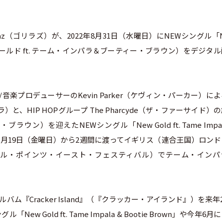
az（ゴリラズ）が、2022年8月31日（水曜日）にNEWシングル「
wn」（ニュー・ゴールド ft. テーム・インパラ＆ブーティー・ブラウン）をデジタ
ン/音楽プロデューサーのKevin Parker（ケヴィン・パーカー）に
）と、HIP HOPグループ The Pharcyde（ザ・ファーサイド）
ラウン）を迎えたNEWシングル「New Gold ft. Tame Impal
今年8月19日（金曜日）から2週間に渡ってイギリス（連合王国）ロン
ival』（オール・ポインツ・イースト・フェスティバル）でテーム・イン
『Cracker Island』（『クラッカー・アイランド』）を来年2
Gold ft. Tame Impala & Bootie Brown」や今年6月