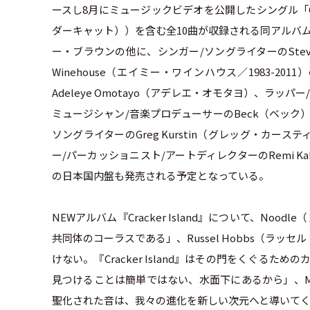
ースし8月にミュージックビデオを公開したシングル「Cracker 
ダーキャット））を含む全10曲が収録される同アルバムは
ー・ブラウンの他に、シンガー/ソングライターのStevi
Winehouse（エイミー・ワインハウス／1983-
Adeleye Omotayo（アデレエ・オモタヨ）、ラッパ
ミュージシャン/音楽プロデューサーのBeck（ベッ
ソングライターのGreg Kurstin（グレッグ・カース
ー/パーカッショニスト/アートディレクターのRemi K
の日本国内盤も発売される予定となっている。
NEWアルバム『Cracker Island』について、Nood
共同体のコーラスである」、Russel Hobbs（ラ
けない。『Cracker Island』はその門をくぐるための
見つけることは簡単ではない、水面下にあるから」、Murdoc
聖化された音は、我々の進化を新しい次元へと導いて