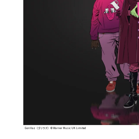
Gorillaz（ゴリラズ） ©︎ Warner Music UK Limited