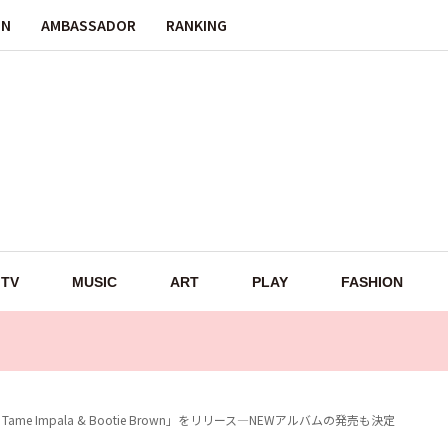
ON
AMBASSADOR
RANKING
TV
MUSIC
ART
PLAY
FASHION
ft. Tame Impala & Bootie Brown」をリリース—NEWアルバムの発売も決定