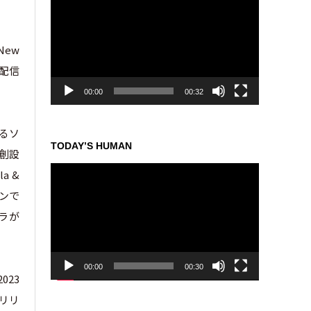
画
プ
レ
New
ー
ル配信
ヤ
ー
00:00
00:32
よるソ
TODAY’S HUMAN
の創設
動
a &
画
ドンで
プ
レ
パラが
ー
ヤ
ー
00:00
00:30
023
にリリ