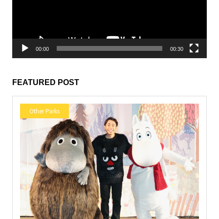
ヤ
ー
00:00
00:30
FEATURED POST
Other Parks