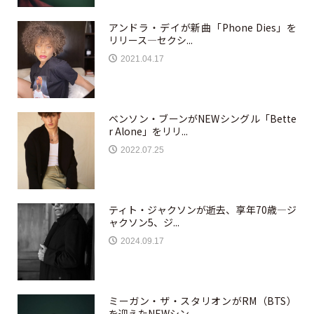
アンドラ・デイが新曲「Phone Dies」を
リリース—セクシ...
2021.04.17
ベンソン・ブーンがNEWシングル「Bette
r Alone」をリリ...
2022.07.25
ティト・ジャクソンが逝去、享年70歳—ジ
ャクソン5、ジ...
2024.09.17
ミーガン・ザ・スタリオンがRM（BTS）
を迎えたNEWシン...