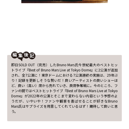
編
後
即日SOLD OUT（完売）したBruno Mars氏今世紀最大のベストヒッ
トライブ『Best of Bruno Mars Live at Tokyo Dome』に2公演が追加
され、全7公演に！東京ドームにおける7公演連続の実施は、29年ぶ
り！記録を更新しそうな勢いだ！良いアーティストの良いショーほ
ど、良い（高い）席から売れていき、良席争奪戦に。今のところ、フ
ァンの間ではベストヒットライブ『Best of Bruno Mars Live at Tokyo
Dome』が2022年の公演とそこまで変わらない内容という予想のよ
うだが、いやいや！ファンや観客を喜ばせることが好きなBruno
Mars氏はサプライズを用意してくれているはず！期待して良いと思
う。