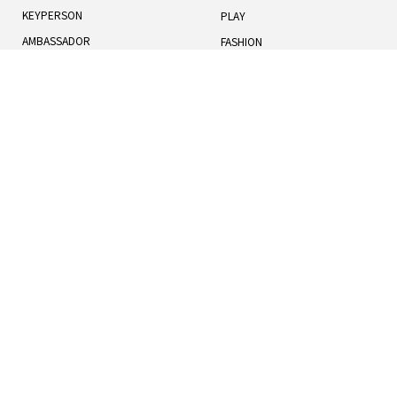
KEYPERSON
PLAY
AMBASSADOR
FASHION
TOTAL RANKING
LIFESTYLE
記事一覧
人気記事
お知らせ
TERMS OF USE
BOOK
COOKIES POLICY
HUMANS
PRIVACY POLICY
UNIVERSE
運営概要
利用規約
クッキーポリシー
プライバシーポリシー
お問い合わせ