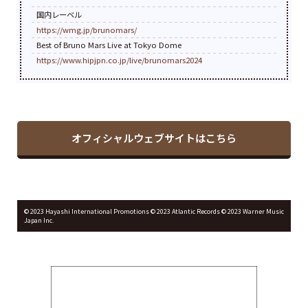
国内レーベル
https://wmg.jp/brunomars/
Best of Bruno Mars Live at Tokyo Dome
https://www.hipjpn.co.jp/live/brunomars2024
オフィシャルウェブサイトはこちら
©︎ 2023 Hayashi International Promotions ©︎ 2023 Atlantic Records © 2023 Warner Music
Japan Inc.