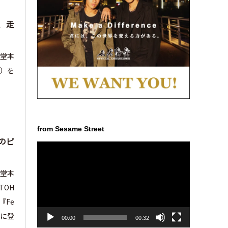
、走
の堂本
』）を
from Sesame Street
のピ
動
画
プ
の堂本
レ
TOH
ー
『Fe
ヤ
ー
会に登
00:00
00:32