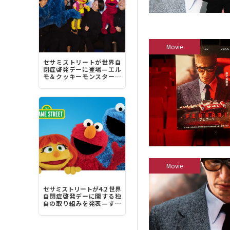
Movie
セサミストリートが世界自
閉症啓発デーに登場—エル
モ＆クッキーモンスター＆
ジュリア“みんなちがって、
みんな素晴らしい！”
Movie
セサミストリートが4.2 世界
自閉症啓発デーに関する独
自の取り組みを発表—すべ
ての人にとってより包容力
のある社会を築く力に