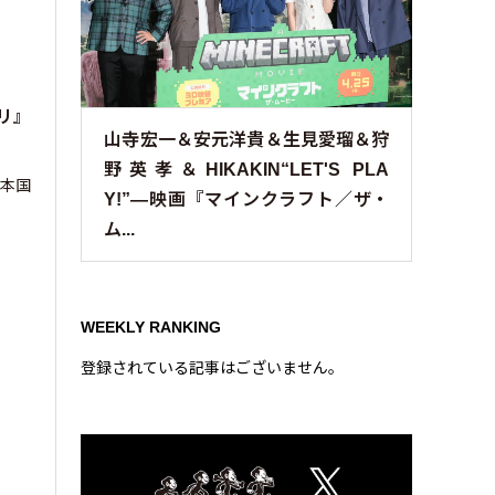
リ』
山寺宏一＆安元洋貴＆生見愛瑠＆狩
野英孝＆HIKAKIN“LET'S PLA
日本国
Y!”—映画『マインクラフト／ザ・
ム...
WEEKLY RANKING
登録されている記事はございません。