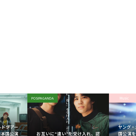
Music
POSIPAGANDA
ールドツアー
ヤング・
お互いに“違い”を受け入れ、認
日本国公演
国公演を