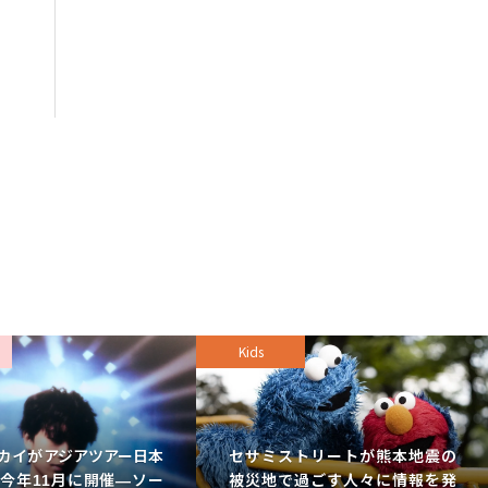
Kids
カイがアジアツアー日本
セサミストリートが熊本地震の
今年11月に開催—ソー
被災地で過ごす人々に情報を発