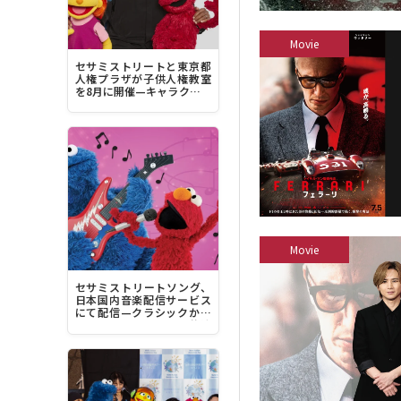
Movie
セサミストリートと東京都
人権プラザが子供人権教室
を8月に開催—キャラクター
デザイナーのルイス・ヘン
リー・ミッチェル来日へ
Movie
セサミストリートソング、
日本国内音楽配信サービス
にて配信—クラシックから
豪華アーティストとの共演
曲、最新曲まで1200曲超