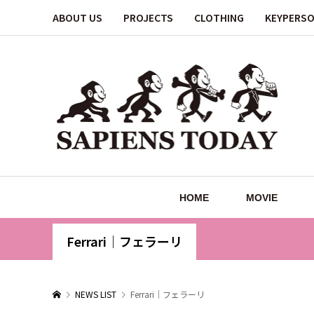
ABOUT US
PROJECTS
CLOTHING
KEYPERS
HOME
MOVIE
Ferrari｜フェラーリ
NEWS LIST
Ferrari｜フェラーリ