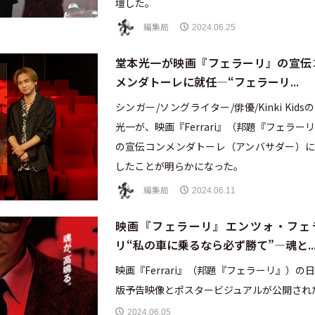
壇した。
編集局
2024.06.25
堂本光一が映画『フェラーリ』の宣伝
メンダトーレに就任—“フェラーリ...
シンガー/ソングライター/俳優/Kinki Kids
光一が、映画『Ferrari』（邦題『フェラー
の宣伝コンメンダトーレ（アンバサダー）に
したことが明らかになった。
編集局
2024.06.11
映画『フェラーリ』エンツォ・フェ
リ“私の車に乗るなら必ず勝て”—魂と..
映画『Ferrari』（邦題『フェラーリ』）の
版予告映像とポスタービジュアルが公開され
2024.06.05