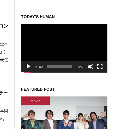
TODAY’S HUMAN
コン
動
画
プ
の堂本
レ
リ』）
ー
ヤ
就任
ー
00:00
00:30
FEATURED POST
ラー
.
Movie
日本国
た。