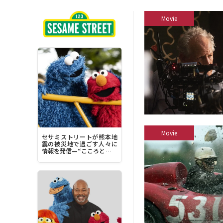
Movie
Movie
セサミストリートが熊本地
震の被災地で過ごす人々に
情報を発信—“こころとから
だを落ち着かせることに集
中してみてください”