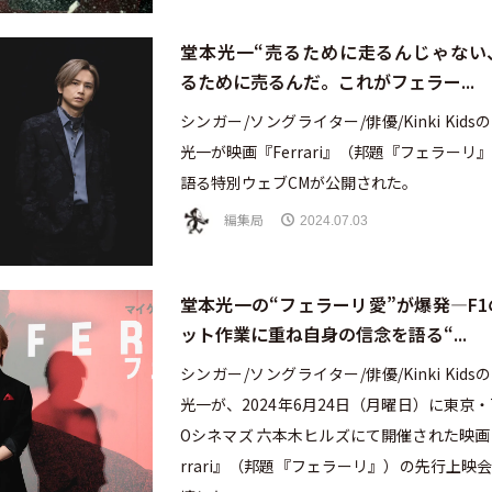
堂本光一“売るために走るんじゃない
るために売るんだ。これがフェラー...
シンガー/ソングライター/俳優/Kinki Kids
光一が映画『Ferrari』（邦題『フェラーリ
語る特別ウェブCMが公開された。
編集局
2024.07.03
堂本光一の“フェラーリ愛”が爆発—F1
ット作業に重ね自身の信念を語る“...
シンガー/ソングライター/俳優/Kinki Kids
光一が、2024年6月24日（月曜日）に東京・
Oシネマズ 六本木ヒルズにて開催された映画
rrari』（邦題『フェラーリ』）の先行上映