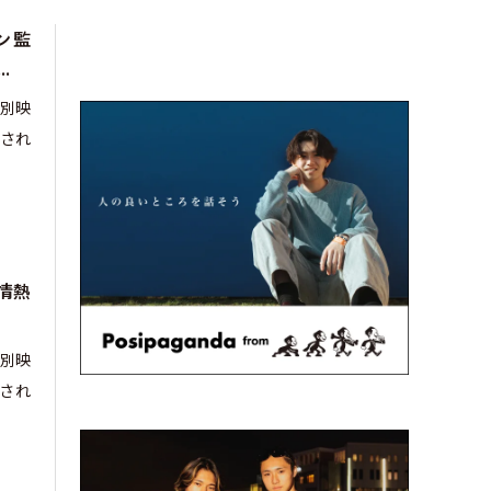
ン監
.
特別映
され
情熱
特別映
され