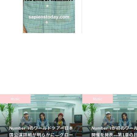
Music
Music
Number_iのワールドツアー日本
Number_iが初のワ
国公演詳細が明らかに—グロー
開催を発表—第1章の