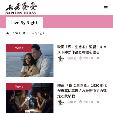
Live By Night
NEWS LIST
Live By Night
映画『夜に生きる』監督・キャ
Movie
スト陣が作品と物語を語る
編集局
2017.05.18
映画『夜に生きる』1920年代
Movie
が忠実に再現された街中での逃
走と銃撃戦
編集局
2017.05.18