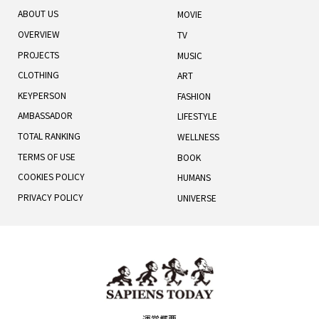
ABOUT US
MOVIE
OVERVIEW
TV
PROJECTS
MUSIC
CLOTHING
ART
KEYPERSON
FASHION
AMBASSADOR
LIFESTYLE
TOTAL RANKING
WELLNESS
TERMS OF USE
BOOK
COOKIES POLICY
HUMANS
PRIVACY POLICY
UNIVERSE
運営概要