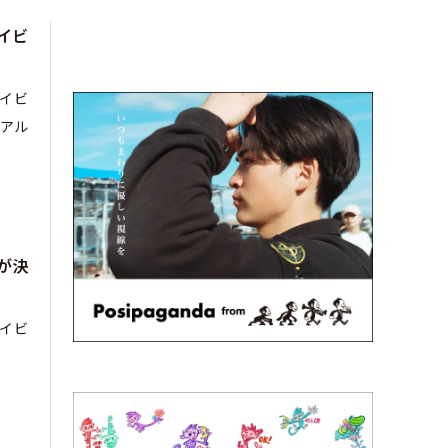
イビ
ベイビ
アル
が決
ベイビ