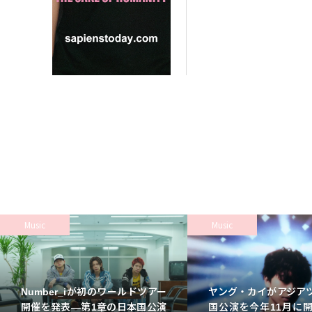
Music
Music
Number_iが初のワールドツアー
ヤング・カイがアジア
開催を発表—第1章の日本国公演
国公演を今年11月に