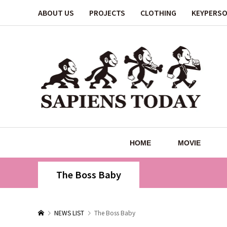
ABOUT US
PROJECTS
CLOTHING
KEYPERS
HOME
MOVIE
The Boss Baby
NEWS LIST
The Boss Baby