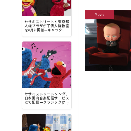
Movie
セサミストリートと東京都
人権プラザが子供人権教室
を8月に開催—キャラクター
デザイナーのルイス・ヘン
リー・ミッチェル来日へ
セサミストリートソング、
日本国内音楽配信サービス
にて配信—クラシックから
豪華アーティストとの共演
曲、最新曲まで1200曲超