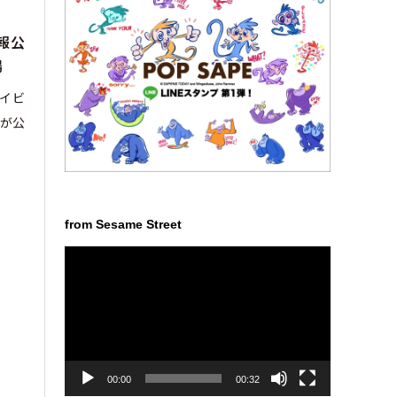
報公
場
ベイビ
が公
from Sesame Street
動
画
プ
レ
ー
ヤ
ー
00:00
00:32