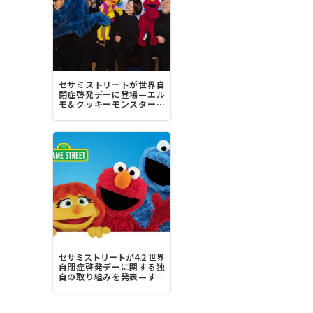
セサミストリートが世界自
閉症啓発デーに登場—エル
モ＆クッキーモンスター＆
ジュリア“みんなちがって、
みんな素晴らしい！”
セサミストリートが4.2 世界
自閉症啓発デーに関する独
自の取り組みを発表—すべ
ての人にとってより包容力
のある社会を築く力に