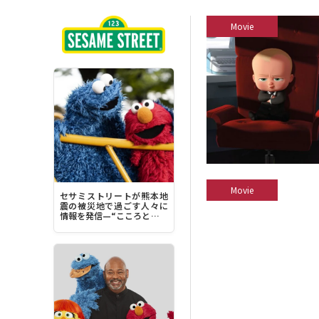
Movie
Movie
セサミストリートが熊本地
震の被災地で過ごす人々に
情報を発信—“こころとから
だを落ち着かせることに集
中してみてください”