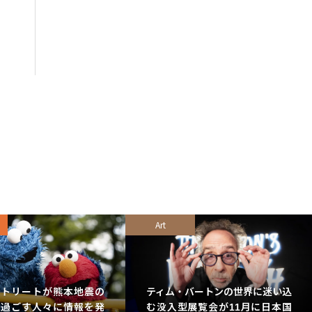
Art
ストリートが熊本地震の
ティム・バートンの世界に迷い込
で過ごす人々に情報を発
む没入型展覧会が11月に日本国