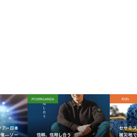
Kids
POSIPAGANDA
ツアー日本
セサミ
信頼、信用し合う
開催—ソー
被災地