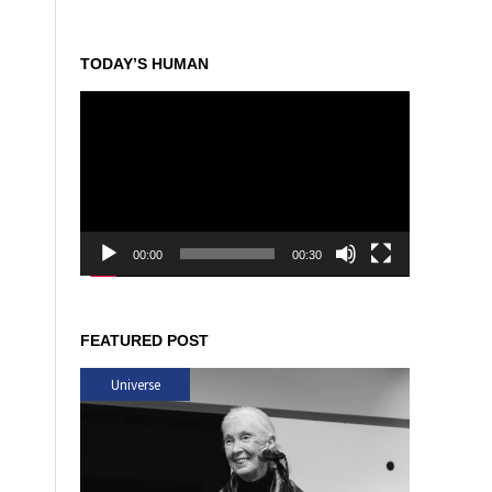
TODAY’S HUMAN
動
画
プ
レ
ー
ヤ
ー
00:00
00:30
FEATURED POST
Universe