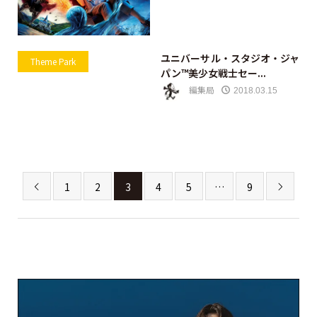
ユニバーサル・スタジオ・ジャ
Theme Park
パン™美少女戦士セー...
編集局
2018.03.15
1
2
3
4
5
…
9

