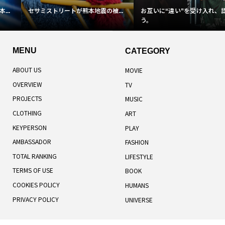
セサミストリートが熊本地震の被...
お互いに“違い”を受け入れ、認め合
う。
MENU
CATEGORY
ABOUT US
MOVIE
OVERVIEW
TV
PROJECTS
MUSIC
CLOTHING
ART
KEYPERSON
PLAY
AMBASSADOR
FASHION
TOTAL RANKING
LIFESTYLE
TERMS OF USE
BOOK
COOKIES POLICY
HUMANS
PRIVACY POLICY
UNIVERSE