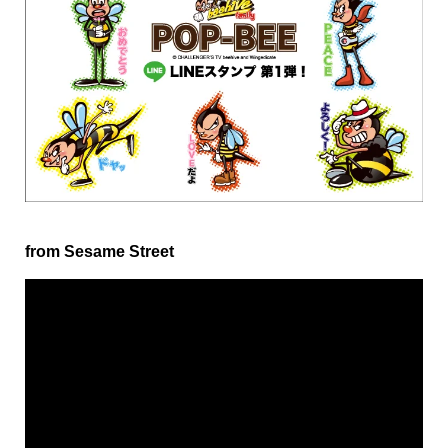
from Sesame Street
動
画
プ
レ
ー
ヤ
ー