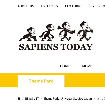
ABOUT US
PROJECTS
CLOTHING
KEYPERS
HOME
MOVIE
Theme Park
NEWS LIST
Theme Park
,
Universal Studios Japan
ユニバ