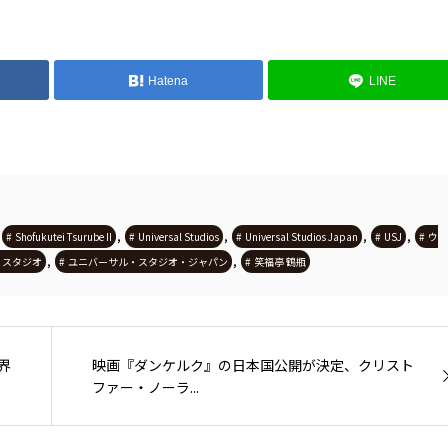
Hatena
LINE
,
,
,
,
,
Shofukutei Tsurube II
Universal Studios
Universal Studios Japan
USJ
ウ
,
,
・スタジオ
ユニバーサル・スタジオ・ジャパン
笑福亭 鶴瓶
界
映画『ダンケルク』の日本国公開が決定、クリスト
ファー・ノーラ...