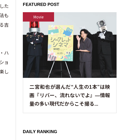
FEATURED POST
した
法も
Movie
ある吉
ブ・ハ
・ショ
を楽し
二宮和也が選んだ“人生の1本”は映
画『リバー、流れないでよ』—情報
量の多い現代だからこそ撮る...
DAILY RANKING