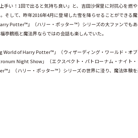
上手い！1回で出ると気持ち良い」と、吉田沙保里に対抗心を燃や
。そして、昨年2016年4月に登場した雪を降らせることができる魔
ry Potter™』（ハリー・ポッター™）シリーズの大ファンでも
笑福亭鶴瓶と魔法界ならではの会話も楽しんでいた。
 World of Harry Potter™」（ウィザーディング・ワールド・オ
tronum Night Show」（エクスペクト・パトローナム・ナイト
otter™』（ハリー・ポッター™）シリーズの世界に浸り、魔法体験