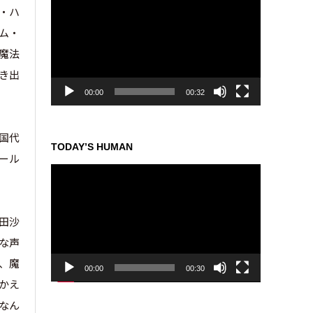
画
ブ・ハ
プ
ナム・
レ
ツ魔法
ー
ヤ
き出
ー
00:00
00:32
本国代
TODAY’S HUMAN
ール
動
画
プ
レ
田沙
ー
な声
ヤ
、魔
ー
00:00
00:30
かえ
なん