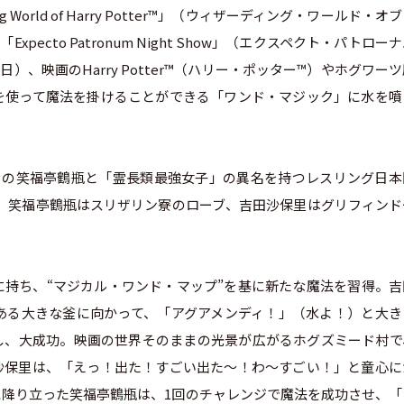
 World of Harry Potter™」（ウィザーディング・ワールド・オ
cto Patronum Night Show」（エクスペクト・パトロー
日）、映画のHarry Potter™（ハリー・ポッター™）やホグワー
を使って魔法を掛けることができる「ワンド・マジック」に水を噴
レントの笑福亭鶴瓶と「霊長類最強女子」の異名を持つレスリング日
。笑福亭鶴瓶はスリザリン寮のローブ、吉田沙保里はグリフィンド
に持ち、“マジカル・ワンド・マップ”を基に新たな魔法を習得。吉
ある大きな釜に向かって、「アグアメンディ！」（水よ！）と大き
し、大成功。映画の世界そのままの光景が広がるホグズミード村で
沙保里は、「えっ！出た！すごい出た～！わ～すごい！」と童心に
降り立った笑福亭鶴瓶は、1回のチャレンジで魔法を成功させ、「