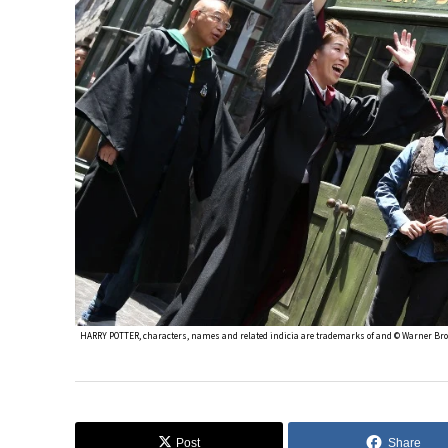
HARRY POTTER, characters, names and related indicia are trademarks of and © Warner Bros.
Post
Share