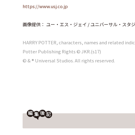
https://www.usj.co.jp
画像提供： ユー・エス・ジェイ / ユニバーサル・スタ
HARRY POTTER, characters, names and related indici
Potter Publishing Rights © JKR.(s17)
© & ® Universal Studios. All rights reserved.
編
後