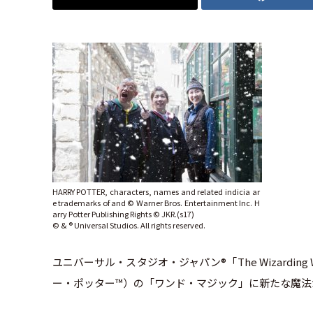
HARRY POTTER, characters, names and related indicia ar
e trademarks of and © Warner Bros. Entertainment Inc. H
arry Potter Publishing Rights © JKR.(s17)
© & ® Universal Studios. All rights reserved.
ユニバーサル・スタジオ・ジャパン®「The Wizarding 
ー・ポッター™）の「ワンド・マジック」に新たな魔法