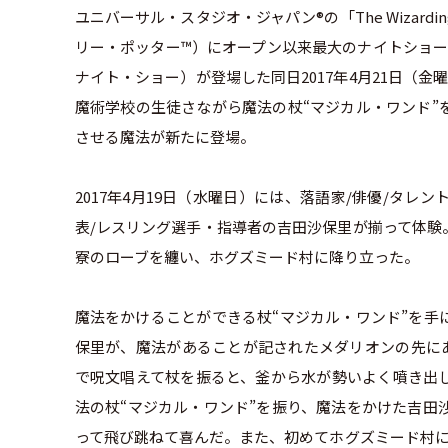
ユニバーサル・スタジオ・ジャパン®の「The Wizarding
リー・ポッター™）にオープン以来最大のナイトショー「Expe
ナイト・ショー）が登場した同日2017年4月21日（金曜
魔術学校の生徒さながら魔法の杖“マジカル・ワンド”
させる魔法が新たに登場。
2017年4月19日（水曜日）には、落語家/俳優/タ
表/レスリング選手・指導者の吉田沙保里が揃って体験
寮のローブを纏い、ホグズミード村に降り立った。
魔法をかけることができる杖“マジカル・ワンド”を手
保里が、魔法があることが記されたメダリオンの先に
で呪文唱えて杖を振ると、釜から水が勢いよく噴き出
法の杖“マジカル・ワンド”を振り、魔法をかけた吉田
って飛び跳ねて喜んだ。また、初めてホグズミード村に