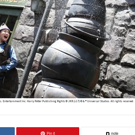
 Entertainment Inc. Harry Potter Publishing Rights © JKR.(s17) © & ® Universal Studios. All rights reserved.
Pin it
note