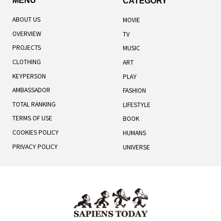
MENU
CATEGORY
ABOUT US
MOVIE
OVERVIEW
TV
PROJECTS
MUSIC
CLOTHING
ART
KEYPERSON
PLAY
AMBASSADOR
FASHION
TOTAL RANKING
LIFESTYLE
TERMS OF USE
BOOK
COOKIES POLICY
HUMANS
PRIVACY POLICY
UNIVERSE