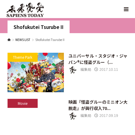
Shofukutei Tsurube II
NEWS LIST
Shofukutei Tsurube II
ユニバーサル・スタジオ・ジャ
Theme Park
パン®に怪盗グルー（...
編集局
2017.10.11
映画『怪盗グルーのミニオン大
Movie
脱走』が興行収入70...
編集局
2017.09.19