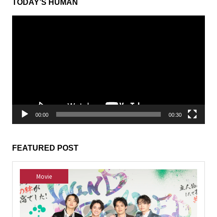
TODAY’S HUMAN
動
画
プ
レ
ー
ヤ
ー
00:00
00:30
FEATURED POST
Movie