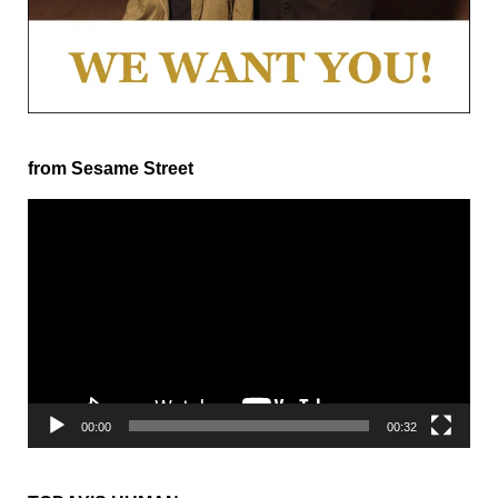
from Sesame Street
動
画
プ
レ
ー
ヤ
ー
00:00
00:32