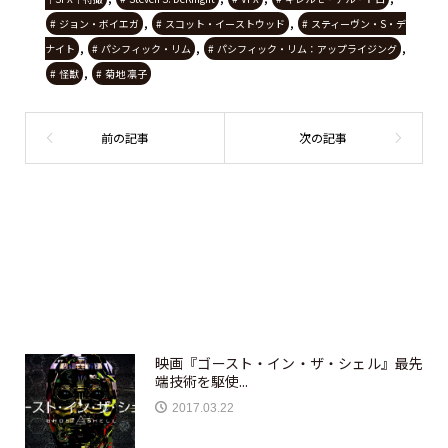
,
,
ジョン・ボイエガ
スコット・イーストウッド
スティーヴン・S・デ
,
,
,
ナイト
パシフィック・リム
パシフィック・リム：アップライジング
,
怪獣
菊地 凛子
映画『ゴースト・イン・ザ・シェル』最先
端技術を駆使...
2017.03.22