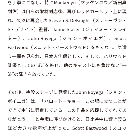
を丁寧にこなし、特にMackenyu（マッケンユウ／新田真
剣佑）は自らの取材対応後、再びレッドカーペット上に現
れ、久々に再会したSteven S. DeKnight（スティーヴン・
S・デナイト）監督、Jaime Slater（ジェイミー・スレイ
ター）、John Boyega（ジョン・ボイエガ）、Scott
Eastwood（スコット・イーストウッド）をもてなし、気遣
う一面も見られ、日本人俳優として、そして、ハリウッド
俳優としての“心”を魅せ、他のキャストにも負けない“一
流”の輝きを放っていた。
その後、特設ステージに登壇したJohn Boyega（ジョン・
ボイエガ）は、「ハロートーキョー！この場に立つことが
できて本当に興奮している。この作品を応援してくれてあ
りがとう！」と会場に呼びかけると、日比谷中に響き渡る
ほど大きな歓声が上がった。Scott Eastwood（スコッ