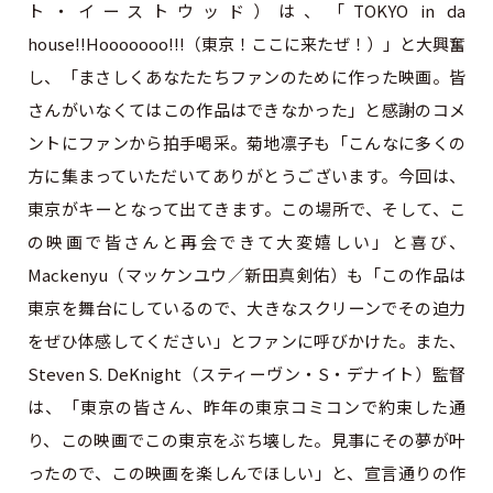
ト・イーストウッド）は、「TOKYO in da
house!!Hooooooo!!!（東京！ここに来たぜ！）」と大興奮
し、「まさしくあなたたちファンのために作った映画。皆
さんがいなくてはこの作品はできなかった」と感謝のコメ
ントにファンから拍手喝采。菊地凛子も「こんなに多くの
方に集まっていただいてありがとうございます。今回は、
東京がキーとなって出てきます。この場所で、そして、こ
の映画で皆さんと再会できて大変嬉しい」と喜び、
Mackenyu（マッケンユウ／新田真剣佑）も「この作品は
東京を舞台にしているので、大きなスクリーンでその迫力
をぜひ体感してください」とファンに呼びかけた。また、
Steven S. DeKnight（スティーヴン・S・デナイト）監督
は、「東京の皆さん、昨年の東京コミコンで約束した通
り、この映画でこの東京をぶち壊した。見事にその夢が叶
ったので、この映画を楽しんでほしい」と、宣言通りの作