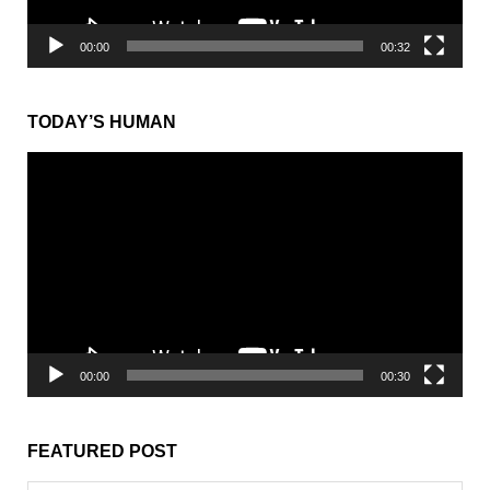
from Sesame Street
動