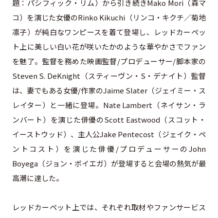
題：パシフィック・リム）から引き続きMako Mori（森マ
コ）を演じた女優のRinko Kikuchi（リンコ・キクチ／菊地
凛子）が純白なワンピースを着て登場し、レッドカーペッ
ト上に美しい白い花が咲いたかのような華やかさでファン
を魅了。監督を務めた映画監督/プロデューサー/脚本家の
Steven S. DeKnight（スティーヴン・S・デナイト）監督
は、妻でもある女優/作家のJaime Slater（ジェイミー・ス
レイター）と一緒に登場。Nate Lambert（ネイサン・ラ
ンバート）を演じた俳優のScott Eastwood（スコット・
イーストウッド）、主人公Jake Pentecost（ジェイク・ペ
ントコスト）を演じた俳優/プロデューサーのJohn
Boyega（ジョン・ボイエガ）が登場すると会場の熱気が最
高潮に達した。
レッドカーペット上では、それぞれ取材やファンサービス