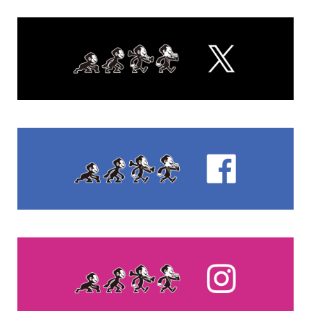
00:00
00:30
FEATURED POST
Universe
もう中学生“みなさまのおかげです”土下座で結婚報告と感