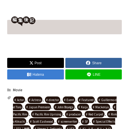
編
後
Post
Share
Hatena
LINE
Movie
,
,
,
,
,
Actor
Actress
director
Event
Featured
Guillermo d
,
,
,
,
,
el Toro
Japan Premiere
John Boyega
Kaiju
Mackenyu
,
,
,
,
Pacific Rim
Pacific Rim Uprising
producer
Red Carpet
Rink
,
,
,
,
o Kikuchi
Scott Eastwood
screenwriter
SF
Special Effects
,
,
,
,
｜SFX｜特撮
Steven S. DeKnight
VFX
ギレルモ・デル・トロ