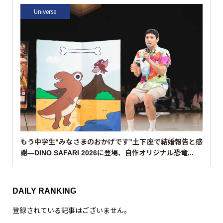
画
プ
レ
ー
ヤ
ー
00:00
00:32
TODAY’S HUMAN
動
画
プ
レ
ー
ヤ
ー