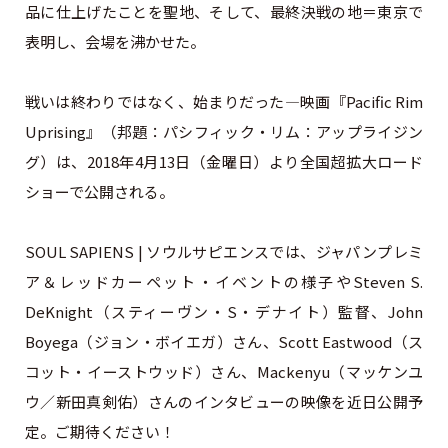
品に仕上げたことを聖地、そして、最終決戦の地＝東京で
表明し、会場を沸かせた。
戦いは終わりではなく、始まりだった―映画『Pacific Rim
Uprising』（邦題：パシフィック・リム：アップライジン
グ）は、2018年4月13日（金曜日）より全国超拡大ロード
ショーで公開される。
SOUL SAPIENS | ソウルサピエンスでは、ジャパンプレミ
ア＆レッドカーペット・イベントの様子やSteven S.
DeKnight（スティーヴン・S・デナイト）監督、John
Boyega（ジョン・ボイエガ）さん、Scott Eastwood（ス
コット・イーストウッド）さん、Mackenyu（マッケンユ
ウ／新田真剣佑）さんのインタビューの映像を近日公開予
定。ご期待ください！