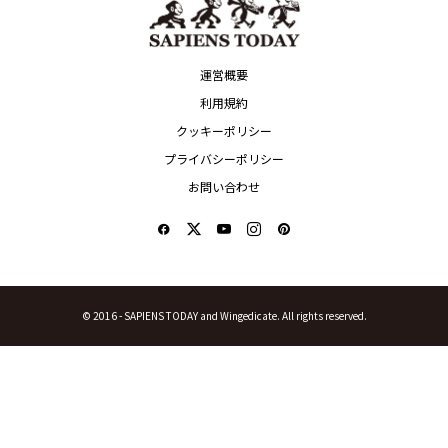
Kids
Art
POSIPAGANDA
セサミストリートが熊
ティム・バートンの世
いつもオープンマイン
本地震の被...
界に迷い込...
ドで
MENU
CATEGORY
ABOUT US
MOVIE
OVERVIEW
TV
PROJECTS
MUSIC
CLOTHING
ART
KEYPERSON
PLAY
AMBASSADOR
FASHION
TOTAL RANKING
LIFESTYLE
TERMS OF USE
BOOK