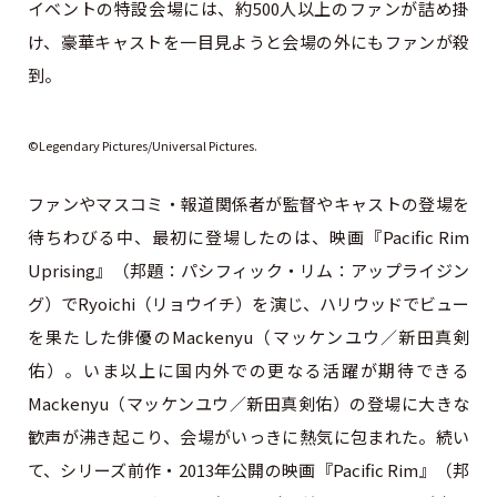
イベントの特設会場には、約500人以上のファンが詰め掛
け、豪華キャストを一目見ようと会場の外にもファンが殺
到。
©Legendary Pictures/Universal Pictures.
ファンやマスコミ・報道関係者が監督やキャストの登場を
待ちわびる中、最初に登場したのは、映画『Pacific Rim
Uprising』（邦題：パシフィック・リム：アップライジン
グ）でRyoichi（リョウイチ）を演じ、ハリウッドでビュー
を果たした俳優のMackenyu（マッケンユウ／新田真剣
佑）。いま以上に国内外での更なる活躍が期待できる
Mackenyu（マッケンユウ／新田真剣佑）の登場に大きな
歓声が沸き起こり、会場がいっきに熱気に包まれた。続い
て、シリーズ前作・2013年公開の映画『Pacific Rim』（邦