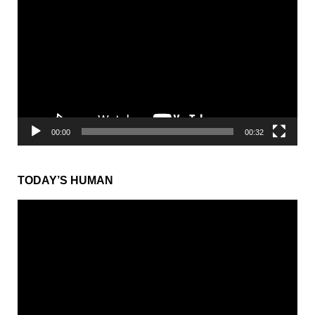
画
プ
レ
ー
ヤ
ー
00:00
00:32
TODAY’S HUMAN
動
画
プ
レ
ー
ヤ
ー