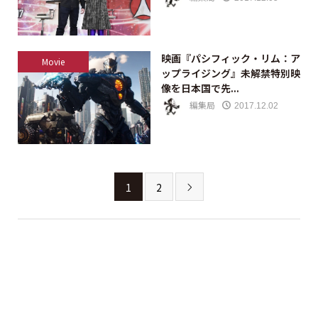
映画『パシフィック・リム：ア
Movie
ップライジング』未解禁特別映
像を日本国で先...
編集局
2017.12.02
1
2
