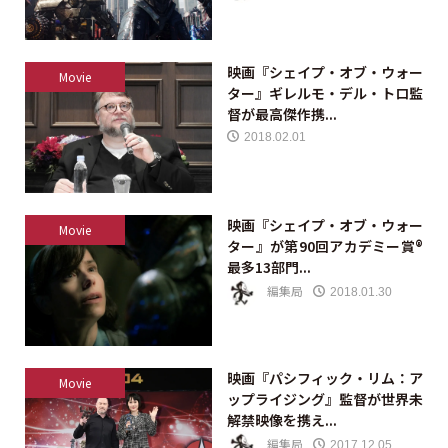
映画『シェイプ・オブ・ウォー
Movie
ター』ギレルモ・デル・トロ監
督が最高傑作携...
2018.02.01
映画『シェイプ・オブ・ウォー
Movie
ター』が第90回アカデミー賞®
最多13部門...
編集局
2018.01.30
映画『パシフィック・リム：ア
Movie
ップライジング』監督が世界未
解禁映像を携え...
編集局
2017.12.05