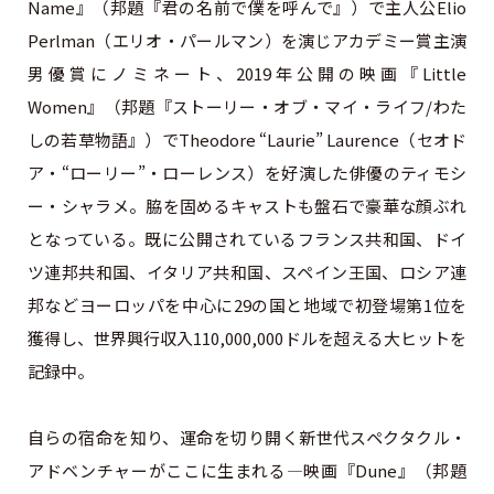
Name』（邦題『君の名前で僕を呼んで』）で主人公Elio
Perlman（エリオ・パールマン）を演じアカデミー賞主演
男優賞にノミネート、2019年公開の映画『Little
Women』（邦題『ストーリー・オブ・マイ・ライフ/わた
しの若草物語』）でTheodore “Laurie” Laurence（セオド
ア・“ローリー”・ローレンス）を好演した俳優のティモシ
ー・シャラメ。脇を固めるキャストも盤石で豪華な顔ぶれ
となっている。既に公開されているフランス共和国、ドイ
ツ連邦共和国、イタリア共和国、スペイン王国、ロシア連
邦などヨーロッパを中⼼に29の国と地域で初登場第1位を
獲得し、世界興行収入110,000,000ドルを超える⼤ヒットを
記録中。
自らの宿命を知り、運命を切り開く新世代スペクタクル・
アドベンチャーがここに生まれる—映画『Dune』（邦題