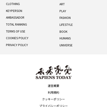
CLOTHING
ART
KEYPERSON
PLAY
AMBASSADOR
FASHION
TOTAL RANKING
LIFESTYLE
TERMS OF USE
BOOK
COOKIES POLICY
HUMANS
PRIVACY POLICY
UNIVERSE
運営概要
利用規約
クッキーポリシー
プライバシーポリシー