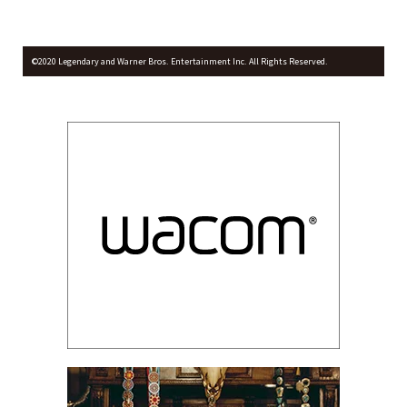
©2020 Legendary and Warner Bros. Entertainment Inc. All Rights Reserved.