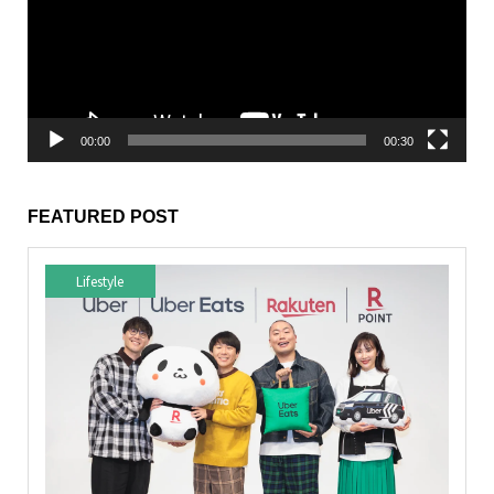
ー
ヤ
ー
00:00
00:30
FEATURED POST
Lifestyle