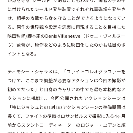
が身を守る“シールド”であることもわかり、両者の⼿の甲
に付けられたシールド発⽣装置でそれぞれ電磁場を発⽣さ
せ、相⼿の攻撃から⾝を守ることができるようになってい
る。原作の世界観や設定を忠実に再現することを⽬指した
映画監督/脚本家のDenis Villeneuve（ドゥニ・ヴィルヌー
ヴ）監督が、原作をどのように映画化したのかも注⽬のポ
イントとなる。
ティモシー・シャラメは、「ファイトコレオグラファーを
つけて、ここまで調整が必要なアクションは今回の撮影が
初めてだった」と⾃⾝のキャリアの中でも最も本格的なア
クションに挑戦し、今回公開されたアクションシーンは
「特にジョシュとの1対1のアクションシーンの準備期間は
⻑くて、ファイトの準備はロサンゼルスで撮影に⼊る4ヶ月
前からスタントコーディネーターのロジャー・ユアンと練