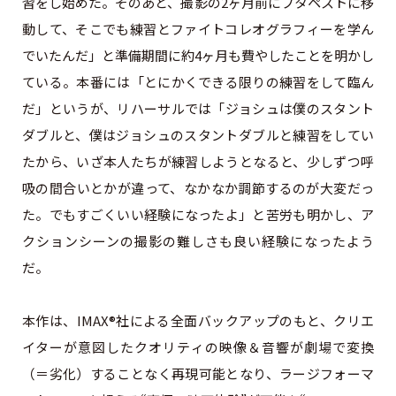
習をし始めた。そのあと、撮影の2ヶ月前にブタペストに移
動して、そこでも練習とファイトコレオグラフィーを学ん
でいたんだ」と準備期間に約4ヶ⽉も費やしたことを明かし
ている。本番には「とにかくできる限りの練習をして臨ん
だ」というが、リハーサルでは「ジョシュは僕のスタント
ダブルと、僕はジョシュのスタントダブルと練習をしてい
たから、いざ本⼈たちが練習しようとなると、少しずつ呼
吸の間合いとかが違って、なかなか調節するのが⼤変だっ
た。でもすごくいい経験になったよ」と苦労も明かし、ア
クションシーンの撮影の難しさも良い経験になったよう
だ。
本作は、IMAX®社による全面バックアップのもと、クリエ
イターが意図したクオリティの映像＆音響が劇場で変換
（＝劣化）することなく再現可能となり、ラージフォーマ