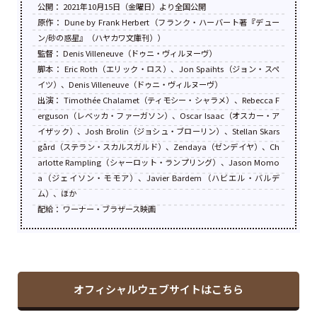
公開： 2021年10月15日（金曜日）より全国公開
原作： Dune by Frank Herbert（フランク・ハーバート著『デュー
ン/砂の惑星』（ハヤカワ文庫刊））
監督： Denis Villeneuve（ドゥニ・ヴィルヌーヴ）
脚本： Eric Roth（エリック・ロス）、Jon Spaihts（ジョン・スペ
イツ）、Denis Villeneuve（ドゥニ・ヴィルヌーヴ）
出演： Timothée Chalamet（ティモシー・シャラメ）、Rebecca F
erguson（レベッカ・ファーガソン）、Oscar Isaac（オスカー・ア
イザック）、Josh Brolin（ジョシュ・ブローリン）、Stellan Skars
gård（ステラン・スカルスガルド）、Zendaya（ゼンデイヤ）、Ch
arlotte Rampling（シャーロット・ランプリング）、Jason Momo
a（ジェイソン・モモア）、Javier Bardem（ハビエル・バルデ
ム）、ほか
配給： ワーナー・ブラザース映画
オフィシャルウェブサイトはこちら