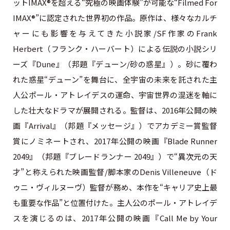
ットIMAX®を超える“究極の映画体験”が可能な“Filmed For
IMAX®”に認定された世界初の作品。原作は、様々なカルチ
ャーにも影響を与えてきた小説家/SF作家のFrank
Herbert（フランク・ハーバート）による伝説の小説シリ
ーズ『Dune』（邦題『デューン/砂の惑星』）。砂に覆わ
れた惑星“デューン”を舞台に、全宇宙の未来を託された主
人公ポール・アトレイデスの運命、宇宙世界の混迷を軸に
した壮大なドラマが展開される。監督は、2016年公開の映
画『Arrival』（邦題『メッセージ』）でアカデミー賞監督
賞にノミネートされ、2017年公開の映画『Blade Runner
2049』（邦題『ブレードランナー 2049』）で“異次元の天
才”と称えられた映画監督/脚本家のDenis Villeneuve（ド
ゥニ・ヴィルヌーヴ）監督が務め、本作を“キャリア史上最
も重要な作品”と位置付けた。主人公のポール・アトレイデ
スを演じるのは、2017年公開の映画『Call Me by Your