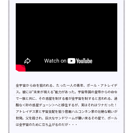
全宇宙から命を狙われる、たった一人の青年、ポール・アトレイデ
ス。彼には“未来が視える”能力があった。宇宙帝国の皇帝からの命令
で一族と共に、その惑星を制する者が全宇宙を制すると言われる、過
酷な＜砂の惑星デューン＞へと移住するが、実はそれはワナだった！
アトレイデス家と宇宙支配を狙う宿敵ハルコンネン家の壮絶な戦いが
勃発。父を殺され、巨大なサンドワームが襲い来るその星で、ポール
は全宇宙のために立ち上がるのだが・・・