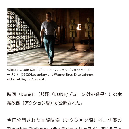
公開された場面写真：ガーニイ・ハレック（ジョシュ・ブロ
ーリン） ©2020 Legendary and Warner Bros. Entertainme
nt Inc. All Rights Reserved.
映画『Dune』（邦題『DUNE/デューン 砂の惑星』）の本
編映像（アクション編）が公開された。
今回公開された本編映像（アクション編）は、俳優の
Timothée Chalamet（ティモシー・シャラメ）演じるアト