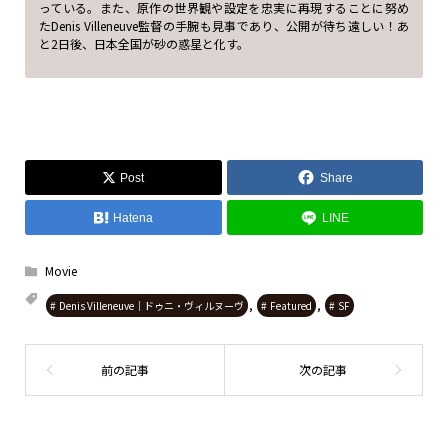
っている。また、原作の世界観や設定を忠実に再現することに努め
たDenis Villeneuve監督の手腕も見事であり、公開が待ち遠しい！あ
と2日後、日本全国が砂の惑星と化す。
Post
Share
Hatena
LINE
Movie
,
,
Denis Villeneuve｜ドゥニ・ヴィルヌーヴ
Featured
SF