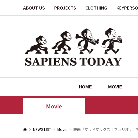
ABOUT US
PROJECTS
CLOTHING
KEYPERS
HOME
MOVIE
Movie
NEWS LIST
Movie
映画『マッドマックス：フュリオサ』