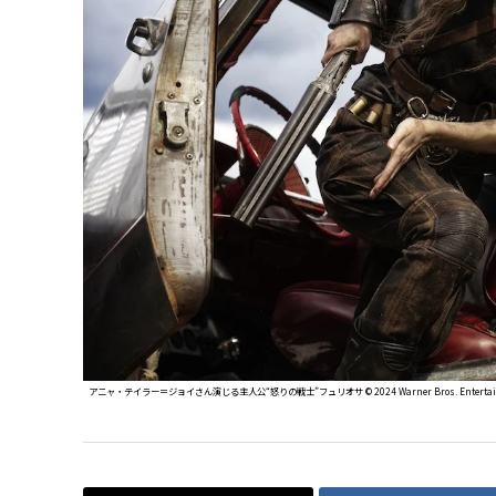
アニャ・テイラー＝ジョイさん演じる主人公“怒りの戦士”フュリオサ ©︎ 2024 Warner Bros. Entertainment I