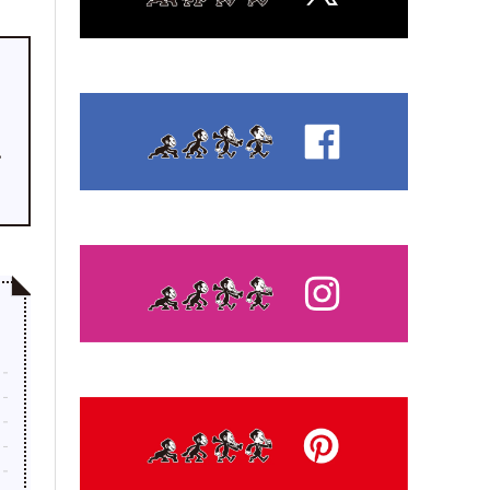
る
プ
ー
、
タ
世
ン