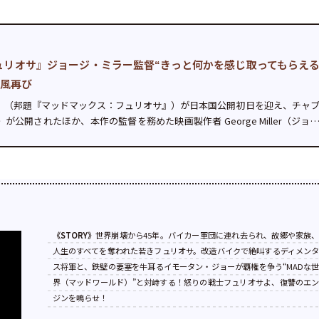
ュリオサ』ジョージ・ミラー監督“きっと何かを感じ取ってもらえ
旋風再び
Max Saga』（邦題『マッドマックス：フュリオサ』）が日本国公開初日を迎え、チャ
公開されたほか、本作の監督を務めた映画製作者 George Miller（ジョ
着した。...
《STORY》
世界崩壊から45年。バイカー軍団に連れ去られ、故郷や家族
人生のすべてを奪われた若きフュリオサ。改造バイクで絶叫するディメン
ス将軍と、鉄壁の要塞を牛耳るイモータン・ジョーが覇権を争う“MADな
界（マッドワールド）”と対峙する！怒りの戦士フュリオサよ、復讐のエ
ジンを鳴らせ！