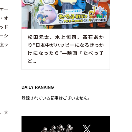
、オー
人・オ
マッド
ーシ
松田元太、水上恒司、髙石あか
度ラ
り“日本中がハッピーになるきっか
けになったら”—映画『たべっ子
ど...
DAILY RANKING
登録されている記事はございません。
は、大