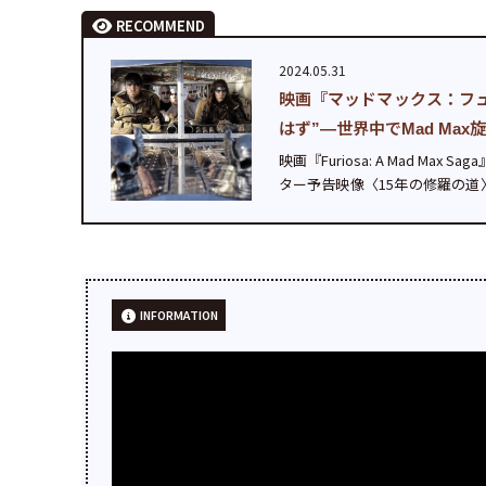
RECOMMEND
2024.05.31
映画『マッドマックス：フ
はず”—世界中でMad Max
映画『Furiosa: A Mad 
ター予告映像〈15年の修羅の道〉が
ジ・ミラー）監督のメッセージが到
INFORMATION