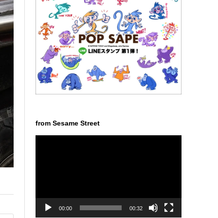
from Sesame Street
動
画
プ
レ
ー
ヤ
ー
00:00
00:32