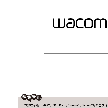
編
後
日本語吹替版、IMAX®︎、4D、Dolby Cinema®︎、ScreenXなど