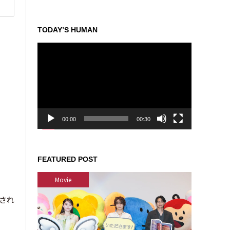
TODAY’S HUMAN
動
画
プ
レ
ー
ヤ
ー
00:00
00:30
FEATURED POST
Movie
表され