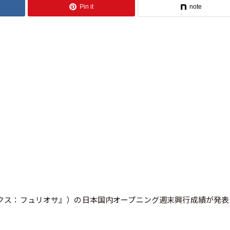
Pin it
note
題『マッドマックス：フュリオサ』）の日本国内オープニング週末興行成績が発