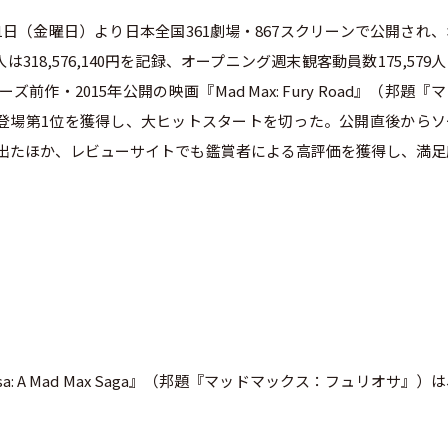
1日（金曜日）より日本全国361劇場・867スクリーンで公開され
318,576,140円を記録、オープニング週末観客動員数175,579
ズ前作・2015年公開の映画『Mad Max: Fury Road』（邦題『
登場第1位を獲得し、大ヒットスタートを切った。公開直後からソ
出たほか、レビューサイトでも鑑賞者による高評価を獲得し、満足
: A Mad Max Saga』（邦題『マッドマックス：フュリオサ』）