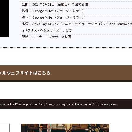
公開： 2024年5月31日（金曜日） 全国で公開
監督： George Miller（ジョージ・ミラー）
脚本： George Miller（ジョージ・ミラー）
出演： Anya Taylor-Joy（アニャ・テイラー＝ジョイ）、Chris Hemswor
h（クリス・ヘムズワース）、ほか
配給： ワーナー・ブラザース映画
ャルウェブサイトはこちら
rademark of IMAX Corporation. Dolby Cinema is a registered trademark of Dolby Laboratories.