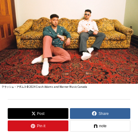
クラッシュ・アダムス © 2024 Crash Adams and Warner Music Canada
Post
Share
Pin it
note