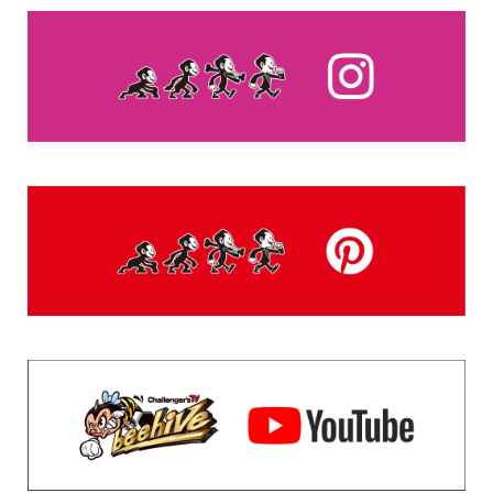
松田元太、水上恒司、髙石あかり“日本中がハッピーにな
るきっかけになったら”—映画『たべっ子どうぶつ T...
DAILY RANKING
登録されている記事はございません。