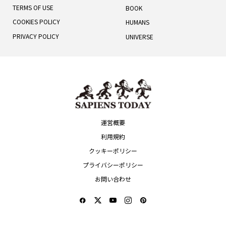
Music
POSIPAGANDA
.
ヤング・カイがアジアツアー日本...
信頼、信用し合う
MENU
CATEGORY
ABOUT US
MOVIE
OVERVIEW
TV