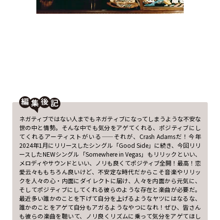
編
後
ネガティブではない人までもネガティブになってしまうような不安な
世の中と情勢。そんな中でも気分をアゲてくれる、ポジティブにし
てくれるアーティストがいる——それが、Crash Adamsだ！今年
2024年1月にリリースしたシングル「Good Side」に続き、今回リリ
ースしたNEWシングル「Somewhere in Vegas」もリリックといい、
メロディやサウンドといい、ノリも良くてポジティブ全開！最高！恋
愛云々ももちろん良いけど、不安定な時代だからこそ音楽やリリッ
クを人々の心・内面にダイレクトに届け、人々を内面から元気に、
そしてポジティブにしてくれる彼らのような存在と楽曲が必要だ。
最近多い誰かのことを下げて自分を上げるようなヤツにはなるな、
誰かのことをアゲて自分もアガるようなやつになれ！ぜひ、皆さん
も彼らの楽曲を聴いて、ノリ良くリズムに乗って気分をアゲてほし