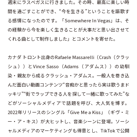
週末にラスベガスに行きました。その時、最高に楽しい時
間を過ごすことができ、“今を生きる”ということを謳歌す
る感情になったのです。「Somewhere In Vegas」は、そ
の経験から今を楽しく生きることが大事だと思い出させて
くれる曲として制作しました」とコメントを寄せた。
カナダ トロント出身のRafaele Massarelli（Crash（クラッ
シュ））とVince Sasso（Adams（アダムス））の幼馴
染・親友から成るクラッシュ・アダムス。一般人を巻き込
んだ面白い動画コンテンツ“音痴かと思ったら実は歌うまド
ッキリ”“街でラップできる人を探して一緒に歌ってみた”な
どがソーシャルメディアで話題を呼び、大人気を博す。
2022年リリースのシングル「Give Me a Kiss」（ギヴ・ミ
ー・ア・キス）が大ヒットし、音楽シーンに登場。ソーシ
ャルメディアのマーケティングも得意とし、TikTokで公開