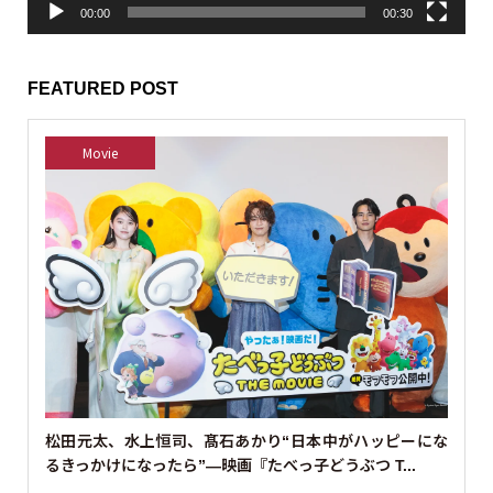
from Sesame Street
動
画
プ
レ
ー
ヤ
ー
00:00
00:32
TODAY’S HUMAN
動
画