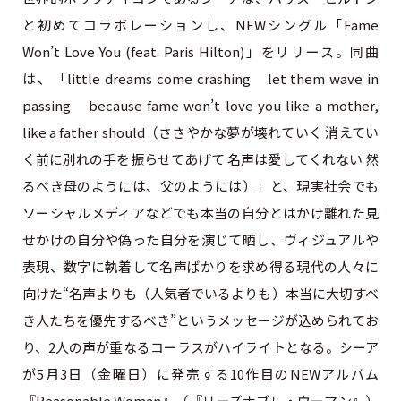
と初めてコラボレーションし、NEWシングル「Fame
Won’t Love You (feat. Paris Hilton)」をリリース。同曲
は、「little dreams come crashing let them wave in
passing because fame won’t love you like a mother,
like a father should（ささやかな夢が壊れていく 消えてい
く前に別れの手を振らせてあげて 名声は愛してくれない 然
るべき母のようには、父のようには）」と、現実社会でも
ソーシャルメディアなどでも本当の自分とはかけ離れた見
せかけの自分や偽った自分を演じて晒し、ヴィジュアルや
表現、数字に執着して名声ばかりを求め得る現代の人々に
向けた“名声よりも（人気者でいるよりも）本当に大切すべ
き人たちを優先するべき”というメッセージが込められてお
り、2人の声が重なるコーラスがハイライトとなる。シーア
が5月3日（金曜日）に発売する10作目のNEWアルバム
『Reasonable Woman』（『リーズナブル・ウーマン』）