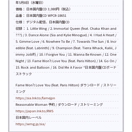
年5月8日（水曜日）
価格： 日本国内盤CD 3,080円（税込）
品番： 日本国内盤CD WPCR-18651
仕様： デジタル配信、日本国内盤CD
収録： 1. Little Wing / 2. Immortal Queen (feat. Chaka Khan and
???) / 3. Dance Alone (Sia and Kylie Minogue) / 4. I Had A Heart /
5. Gimme Love / 6. Nowhere To Be / 7. Towards The Sun / 8. Incr
edible (feat. Labrinth) / 9. Champion (feat. Tierra Whack, Kaliii, J
immy Jolliff) / 10. I Forgive You / 11. Wanna Be Known / 12. One
Night / 13. Fame Won’t Love You (feat. Paris Hilton) / 14. Go On /
15. Rock and Balloon / 16. Did Me A Favor *日本国内盤CDボーナ
ストラック
Fame Won’t Love You (feat. Paris Hilton) ダウンロード / ストリー
ミング
https://sia.lnk.to/famejpn
Reasonable Woman 予約 / ダウンロード / ストリーミング
https://japan.lnk.to/RWS
日本国内レーベル
https://wmg.jp/sia/