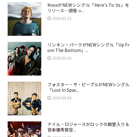
KnoxがNEWシングル「Here‘s To Us」を
リリース—頑張っ...
2024.01.22
リンキン・パークがNEWシングル「Up Fr
om The Bottom」...
2025.03.30
フォスター・ザ・ピープルがNEWシングル
「Lost In Spac...
2024.06.03
ナイル・ロジャースがロックの殿堂入り＆
音楽優秀賞受...