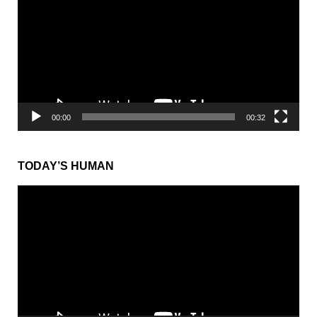
プ
レ
ー
ヤ
ー
00:00
00:32
TODAY’S HUMAN
動
画
プ
レ
ー
ヤ
ー