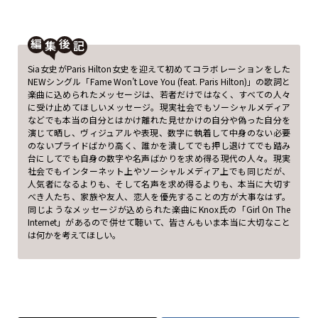
編
後
Sia女史がParis Hilton女史を迎えて初めてコラボレーションをした
NEWシングル「Fame Won’t Love You (feat. Paris Hilton)」の歌詞と
楽曲に込められたメッセージは、若者だけではなく、すべての人々
に受け止めてほしいメッセージ。現実社会でもソーシャルメディア
などでも本当の自分とはかけ離れた見せかけの自分や偽った自分を
演じて晒し、ヴィジュアルや表現、数字に執着して中身のない必要
のないプライドばかり高く、誰かを潰してでも押し退けてでも踏み
台にしてでも自身の数字や名声ばかりを求め得る現代の人々。現実
社会でもインターネット上やソーシャルメディア上でも同じだが、
人気者になるよりも、そして名声を求め得るよりも、本当に大切す
べき人たち、家族や友人、恋人を優先することの方が大事なはず。
同じようなメッセージが込められた楽曲にKnox氏の「Girl On The
Internet」があるので併せて聴いて、皆さんもいま本当に大切なこと
は何かを考えてほしい。