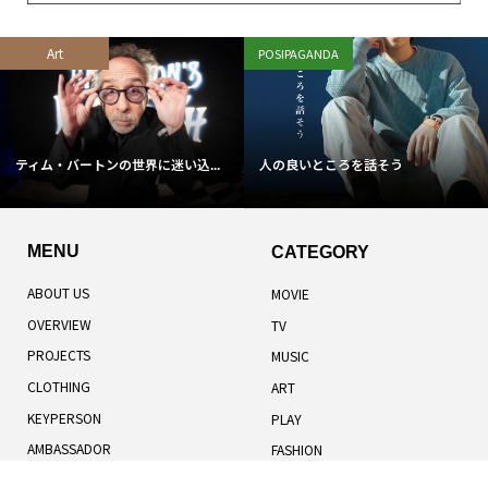
Art
POSIPAGANDA
ティム・バートンの世界に迷い込...
人の良いところを話そう
MENU
CATEGORY
ABOUT US
MOVIE
OVERVIEW
TV
PROJECTS
MUSIC
CLOTHING
ART
KEYPERSON
PLAY
AMBASSADOR
FASHION
TOTAL RANKING
LIFESTYLE