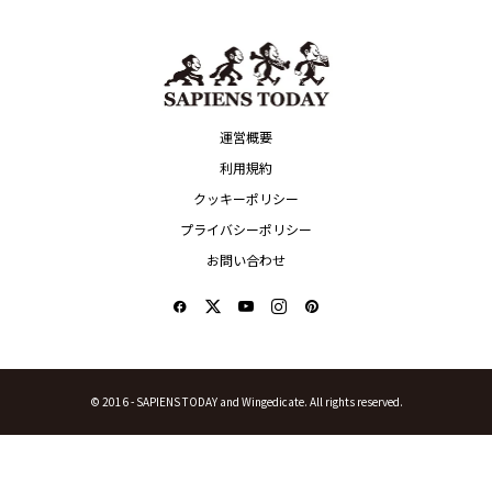
Music
Music
DAY｜サピエンストゥ
Number_iが初のワールドツアー開...
ヤング・カイがアジ
MENU
CATEGORY
ABOUT US
MOVIE
OVERVIEW
TV
PROJECTS
MUSIC
CLOTHING
ART
KEYPERSON
PLAY
AMBASSADOR
FASHION