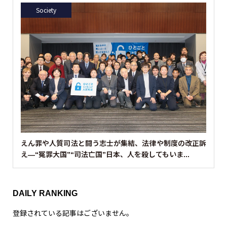
画
プ
レ
ー
ヤ
ー
00:00
00:32
TODAY’S HUMAN
動
画
プ
レ
ー
ヤ
ー