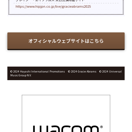
https://www.hipjpn.co.jp/live/gracieabrams2025
オフィシャルウェブサイトはこちら
©︎ 2024 Hayashi International Promotions ©︎ 2024 Gracie Abrams ©︎ 2024 Universal
Music Group N.V.