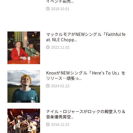
イベント前売...
2018.10.01
マックルモアがNEWシングル「Faithful fe
at. NLE Chopp...
2022.11.02
KnoxがNEWシングル「Here‘s To Us」を
リリース—頑張っ...
2024.01.22
ナイル・ロジャースがロックの殿堂入り＆
音楽優秀賞受...
2016.12.22