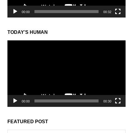
from Sesame Street
動