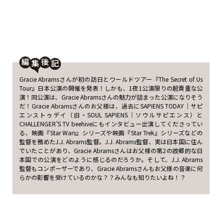
編
後
Gracie Abramsさんが初の訪日とワールドツアー『The Secret of Us
Tour』日本公演の開催を発表！しかも、1夜1公演限りの超貴重な公
演！同公演は、Gracie Abramsさんの魅力が詰まった公演になりそう
だ！Gracie Abramsさんのお父様は、過去にSAPIENS TODAY｜サピ
エンストゥデイ（旧・SOUL SAPIENS｜ソウルサピエンス）と
CHALLENGER’S TV beehiveにもインタビュー出演してくださってい
る、映画『Star Wars』シリーズや映画『Star Trek』シリーズなどの
監督を務めたJ.J. Abrams監督。J.J. Abrams監督、実は日本国に住ん
でいたことがあり、Gracie Abramsさんはお父様の第2の故郷的な日
本国での公演をどのように感じるのだろうか。そして、J.J. Abrams
監督もコンポーザーであり、Gracie Abramsさんもお父様の音楽に何
らかの影響を受けているのかな？？みんなも知りたいよね！？