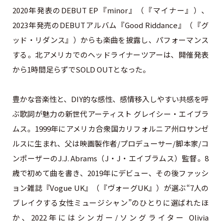
2020年発表のDEBUT EP『minor』（『マイナー』）、
2023年発売のDEBUTアルバム『Good Riddance』（『グ
ッド・リダンス』）からも楽曲を披露し、パフォーマンス
する。北アメリカでのヘッドライナーツアーは、開催発表
から1時間足らずでSOLD OUTとなった。
豊かな音楽性と、DIY的な感性、感情移入しやすい共感を呼
ぶ歌詞が魅力の新世代アーティスト グレイシー・エイブラ
ムス。1999年にアメリカ合衆国カリフォルニア州ロサンゼ
ルスに生まれ、父は映画製作者/プロデューサー/脚本家/コ
ンポーザーのJ.J. Abrams（J・J・エイブラムス）監督。8
歳で初めて曲を書き、2019年にデビュー、その後ファッシ
ョン雑誌『Vogue UK』（『ヴォーグUK』）が選ぶ“7人の
ブレイクする女性ミュージシャン”のひとりに選ばれたほ
か、2022年にはシンガー/ソングライター Olivia