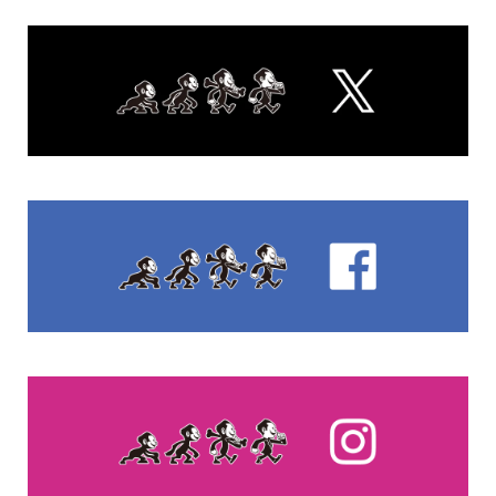
00:00
00:30
FEATURED POST
Society
えん罪や人質司法と闘う志士が集結、法律や制度の改正訴