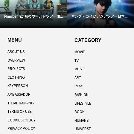
Number_iが初のワールドツアー開...
ヤング・カイがアジアツアー日本...
MENU
CATEGORY
ABOUT US
MOVIE
OVERVIEW
TV
PROJECTS
MUSIC
CLOTHING
ART
KEYPERSON
PLAY
AMBASSADOR
FASHION
TOTAL RANKING
LIFESTYLE
TERMS OF USE
BOOK
COOKIES POLICY
HUMANS
PRIVACY POLICY
UNIVERSE