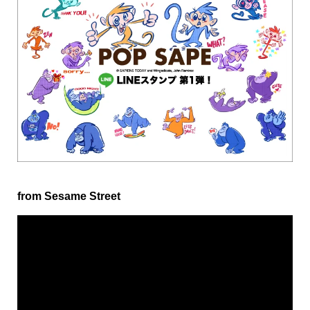
from Sesame Street
動
画
プ
レ
ー
ヤ