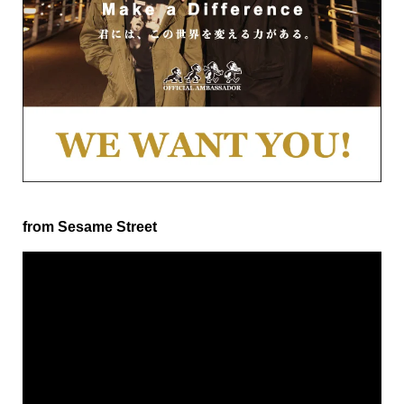
from Sesame Street
動
画
プ
レ
ー
ヤ
ー