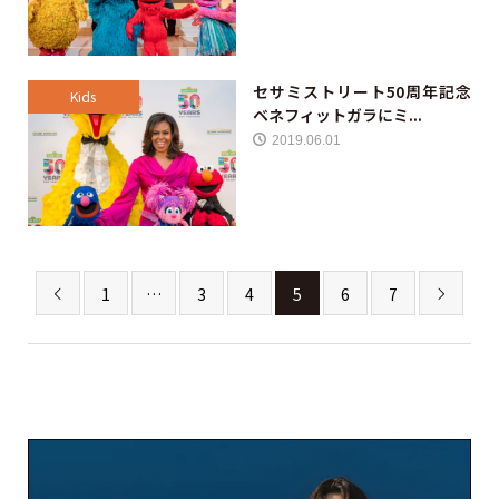
セサミストリート50周年記念
Kids
ベネフィットガラにミ...
2019.06.01
1
…
3
4
5
6
7

