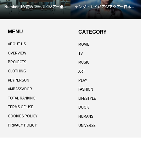
Number_iが初のワールドツアー開...
ヤング・カイがアジアツアー日本...
MENU
CATEGORY
ABOUT US
MOVIE
OVERVIEW
TV
PROJECTS
MUSIC
CLOTHING
ART
KEYPERSON
PLAY
AMBASSADOR
FASHION
TOTAL RANKING
LIFESTYLE
TERMS OF USE
BOOK
COOKIES POLICY
HUMANS
PRIVACY POLICY
UNIVERSE