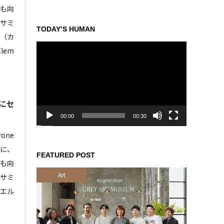
ども向
セサミ
TODAY’S HUMAN
i（カ
動
lem
画
プ
レ
ー
ヤ
にセ
ー
00:00
00:30
one
に、
FEATURED POST
ども向
Art
セサミ
（エル