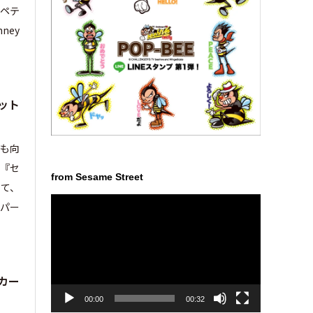
ペテ
ney
ット
ども向
（『セ
from Sesame Street
して、
動
パー
画
プ
レ
ー
ヤ
カー
ー
00:00
00:32