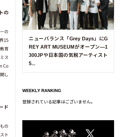
トの
サーの
ニューバランス「Grey Days」にG
界15
REY ART MUSEUMがオープン—1
教育
300JPや日本国の気税アーティスト
サミス
5...
 Co
公開し
WEEKLY RANKING
登録されている記事はございません。
ード
どもの
ミスト