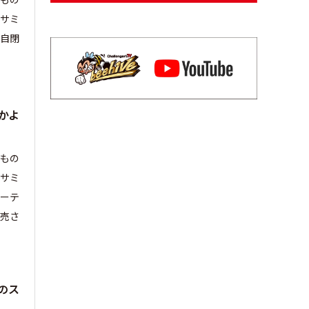
セサミ
界自閉
かよ
どもの
セサミ
パーテ
売さ
のス