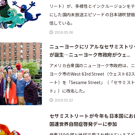
リート）が、多様性とインクルージョンをテ
にした国内未放送エピソードの日本語吹替版
信している。
2019.05.06
ニューヨークにリアルなセサミストリ
が誕生—ニューヨーク市政府がウェ...
アメリカ合衆国のニューヨーク市政府は、ニ
ヨーク市のWest 63rd Street（ウェスト63
ート）を「Sesame Street」（「セサミス
ト」）に改名した。
2019.05.02
セサミストリートが今年も日本国にお
国連世界自閉症啓発デーに参加
世界150の国と地域で愛され続けている子