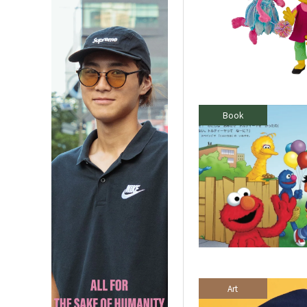
Book
Art