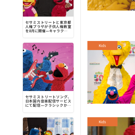
セサミストリートと東京都
人権プラザが子供人権教室
を8月に開催—キャラクター
デザイナーのルイス・ヘン
リー・ミッチェル来日へ
Kids
セサミストリートソング、
日本国内音楽配信サービス
にて配信—クラシックから
豪華アーティストとの共演
曲、最新曲まで1200曲超
Kids