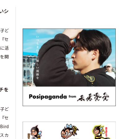
いシ
る子ど
（『セ
に活
を開
チを
る子ど
（『セ
ird
オスカ