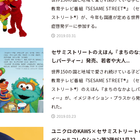
教育テレビ番組『SESAME STREET®︎』（
ストリート®︎）が、今年も国連が定める世
症啓発デーに参加する。
2019.03.31
セサミストリートのえほん『まちのな
しパーティー』発売、若者や大人...
世界150の国と地域で愛され続けている子
教育テレビ番組『SESAME STREET®︎』（
ストリート®︎）のえほん『まちのなかよし
ィー』が、イメジネイション・プラスから発
れた。
2019.03.23
ユニクロのKAWS×セサミストリート
ペシャルコレクション第2弾が11月22...