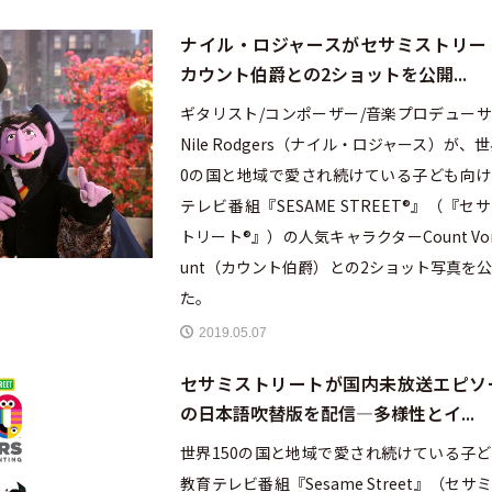
ナイル・ロジャースがセサミストリー
カウント伯爵との2ショットを公開...
ギタリスト/コンポーザー/音楽プロデュー
Nile Rodgers（ナイル・ロジャース）が、世
0の国と地域で愛され続けている子ども向け
テレビ番組『SESAME STREET®︎』（『セ
トリート®︎』）の人気キャラクターCount Von
unt（カウント伯爵）との2ショット写真を
た。
2019.05.07
セサミストリートが国内未放送エピソ
の日本語吹替版を配信—多様性とイ...
世界150の国と地域で愛され続けている子
教育テレビ番組『Sesame Street』（セサ