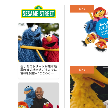
Kids
セサミストリートが熊本地
震の被災地で過ごす人々に
Kids
情報を発信—“こころとから
だを落ち着かせることに集
中してみてください”