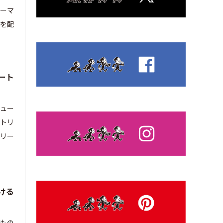
ーマ
を配
ート
ュー
ストリ
トリー
ける
どもの