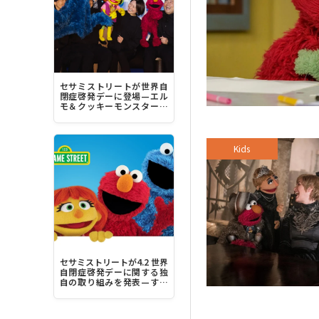
セサミストリートが世界自
閉症啓発デーに登場—エル
モ＆クッキーモンスター＆
ジュリア“みんなちがって、
みんな素晴らしい！”
Kids
セサミストリートが4.2 世界
自閉症啓発デーに関する独
自の取り組みを発表—すべ
ての人にとってより包容力
のある社会を築く力に