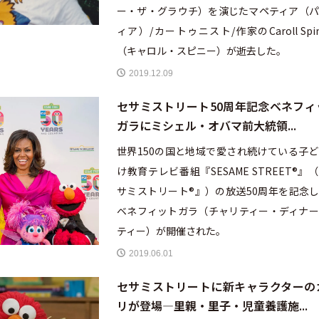
ー・ザ・グラウチ）を演じたマペティア（パ
ィア）/カートゥニスト/作家のCaroll Spin
（キャロル・スピニー）が逝去した。
2019.12.09
セサミストリート50周年記念ベネフィ
ガラにミシェル・オバマ前大統領...
世界150の国と地域で愛され続けている子
け教育テレビ番組『SESAME STREET®︎』
サミストリート®︎』）の放送50周年を記念
ベネフィットガラ（チャリティー・ディナー
ティー）が開催された。
2019.06.01
セサミストリートに新キャラクターの
リが登場—里親・里子・児童養護施...