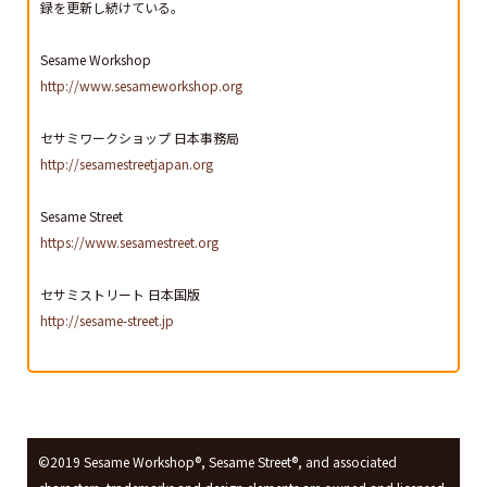
録を更新し続けている。
Sesame Workshop
http://www.sesameworkshop.org
セサミワークショップ 日本事務局
http://sesamestreetjapan.org
Sesame Street
https://www.sesamestreet.org
セサミストリート 日本国版
http://sesame-street.jp
©2019 Sesame Workshop®︎, Sesame Street®, and associated