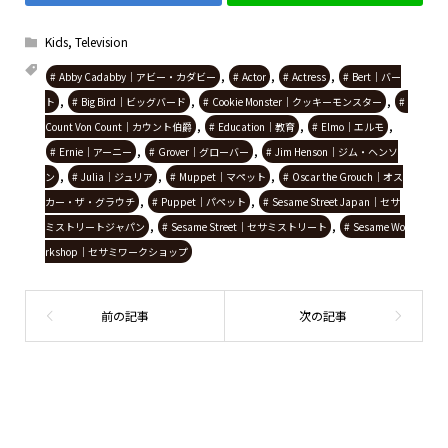
Kids
,
Television
,
,
,
Abby Cadabby｜アビー・カダビー
Actor
Actress
Bert｜バー
,
,
,
ト
Big Bird｜ビッグバード
Cookie Monster｜クッキーモンスター
,
,
,
Count Von Count｜カウント伯爵
Education｜教育
Elmo｜エルモ
,
,
Ernie｜アーニー
Grover｜グローバー
Jim Henson｜ジム・ヘンソ
,
,
,
ン
Julia｜ジュリア
Muppet｜マペット
Oscar the Grouch｜オス
,
,
カー・ザ・グラウチ
Puppet｜パペット
Sesame Street Japan｜セサ
,
,
ミストリートジャパン
Sesame Street｜セサミストリート
Sesame Wo
rkshop｜セサミワークショップ