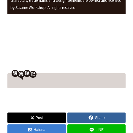
characters, trademarks and design elements are owned and licensed
by Sesame Workshop. All rights reserved.
編
後
Post
Share
Hatena
LINE