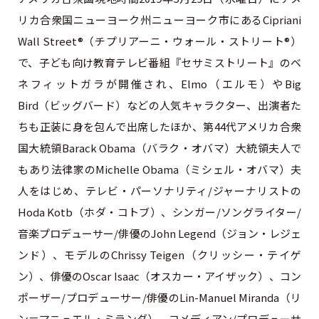
リカ合衆国ニューヨーク州ニューヨーク市にあるCipriani
Wall Street®︎（チプリアーニ・ウォール・ストリート®︎）
で、子ども向け教育テレビ番組『セサミストリート』のベ
ネフィットガラが開催され、Elmo（エルモ）やBig
Bird（ビッグバード）などの人気キャラクター、出演者た
ちも正装に身を包んで出席したほか、第44代アメリカ合衆
国大統領Barack Obama（バラク・オバマ）大統領夫人で
もあり法律家のMichelle Obama（ミシェル・オバマ）夫
人をはじめ、テレビ・パーソナリティ/ジャーナリストの
Hoda Kotb（ホダ・コトブ）、シンガー/ソングライター/
音楽プロデューサー/俳優のJohn Legend（ジョン・レジェ
ンド）、モデルのChrissy Teigen（クリッシー・テイゲ
ン）、俳優のOscar Isaac（オスカー・アイザック）、コン
ポーザー/プロデューサー/俳優のLin-Manuel Miranda（リ
ン＝マニュエル・ミランダ）、コメディアン/プロデューサ