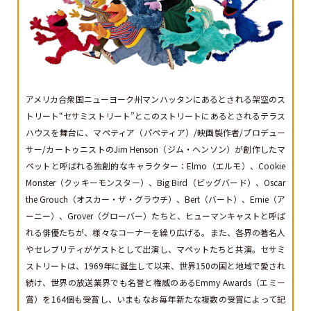
アメリカ合衆国ニューヨーク州マンハッタンにあるとされる架空のス
トリート“セサミストリート”とこのストリートにあるとされるテラス
ハウスを舞台に、マペティア（パペティア）/映画製作者/プロデュー
サー/カートゥニストのJim Henson（ジム・ヘンソン）が創作したマ
ペットと呼ばれる独創的なキャラクター：Elmo（エルモ）、Cookie
Monster（クッキーモンスター）、Big Bird（ビッグバード）、Oscar
the Grouch（オスカー・ザ・グラウチ）、Bert（バート）、Ernie（ア
ーニー）、Grover（グローバー）たちと、ヒューマンキャストと呼ば
れる俳優たちが、様々なコーナーを繰り広げる。また、各界の著名人
やセレブリティがゲストとして出演し、マペットたちと共演。セサミ
ストリートは、1969年に誕生して以来、世界150の国と地域で愛され
続け、世界の放送業界でも名誉と権威のあるEmmy Awards（エミー
賞）を164個も受賞し、いまもなお毎年新たな複数の受賞によって記