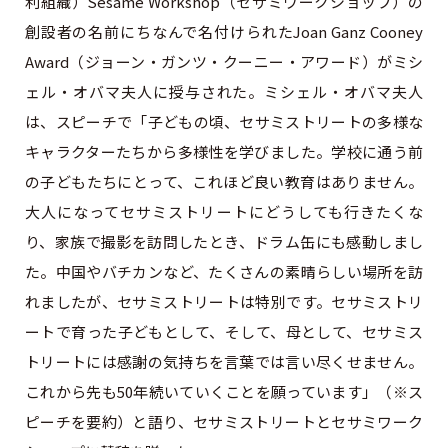
利組織）Sesame Workshop（セサミワークショップ）の
創設者の名前にちなんで名付けられたJoan Ganz Cooney
Award（ジョーン・ガンツ・クーニー・アワード）がミシ
ェル・オバマ夫人に授与された。ミシェル・オバマ夫人
は、スピーチで「子どもの頃、セサミストリートの多様な
キャラクターたちから多様性を学びました。学校に通う前
の子どもたちにとって、これほど良い教育はありません。
大人になってセサミストリートにどうしても行きたくな
り、家族で撮影を訪問したとき、ドラム缶にも感動しまし
た。中国やバチカンなど、たくさんの素晴らしい場所を訪
れましたが、セサミストリートは特別です。セサミストリ
ートで育った子どもとして、そして、母として、セサミス
トリートには感謝の気持ちを言葉では言い尽くせません。
これから先も50年続いていくことを願っています」（※ス
ピーチを要約）と語り、セサミストリートとセサミワーク