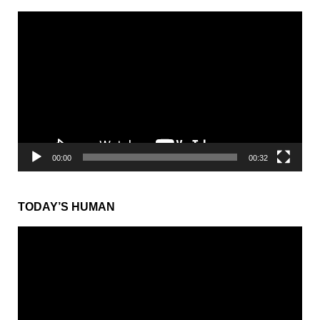
動
画
プ
レ
ー
ヤ
ー
00:00
00:32
TODAY’S HUMAN
動
画
プ
レ
ー
ヤ