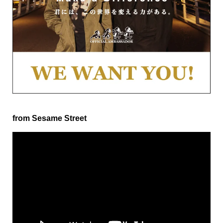
from Sesame Street
動
画
プ
レ
ー
ヤ
ー