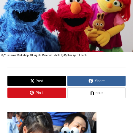
©/™ Sesame Workshop. All Rights Reserved. Photo by Ryohei Ryan Ebuchi
Post
Share
Pin it
note