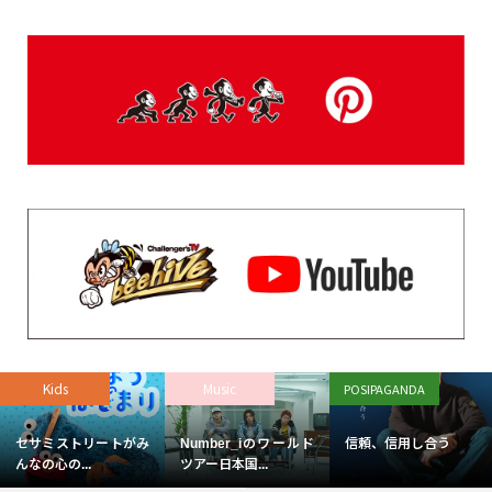
Kids
Music
POSIPAGANDA
セサミストリートがみ
Number_iのワールド
信頼、信用し合う
んなの心の...
ツアー日本国...