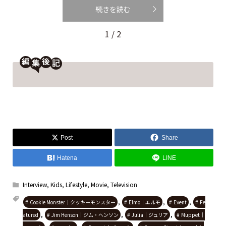
続きを読む
1 / 2
編
後
Post
Share
Hatena
LINE
Interview
,
Kids
,
Lifestyle
,
Movie
,
Television
,
,
,
Cookie Monster｜クッキーモンスター
Elmo｜エルモ
Event
Fe
,
,
,
atured
Jim Henson｜ジム・ヘンソン
Julia｜ジュリア
Muppet｜