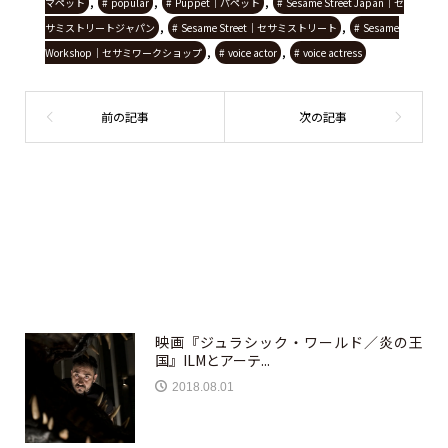
,
,
,
マペット
popular
Puppet｜パペット
Sesame Street Japan｜セ
,
,
サミストリートジャパン
Sesame Street｜セサミストリート
Sesame
,
,
Workshop｜セサミワークショップ
voice actor
voice actress
映画『ジュラシック・ワールド／炎の王
国』ILMとアーテ...
2018.08.01