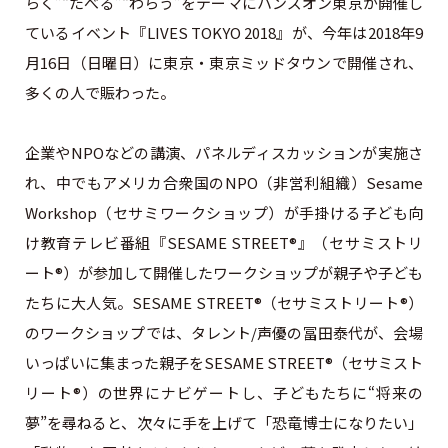
らく”“たべる”“わらう”をテーマにハンズオン東京が開催し
ているイベント『LIVES TOKYO 2018』が、今年は2018年9
月16日（日曜日）に東京・東京ミッドタウンで開催され、
多くの人で賑わった。
企業やNPOなどの講演、パネルディスカッションが実施さ
れ、
中でもアメリカ合衆国のNPO（非営利組織）Sesame
Workshop（セサミワークショップ）が手掛ける子ども向
け教育テレビ番組『SESAME STREET®』（セサミストリ
ート®）が参加して開催したワークショップが親子や子ども
たちに大人気。
SESAME STREET®（セサミストリート®）
の
ワークショップでは、タレント/声優の冨田泰代が、会場
いっぱいに集まった親子をSESAME STREET®（セサミスト
リート®）の世界にナビゲートし、子どもたちに“将来の
夢”を尋ねると、次々に手を上げて「恐竜博士になりたい」