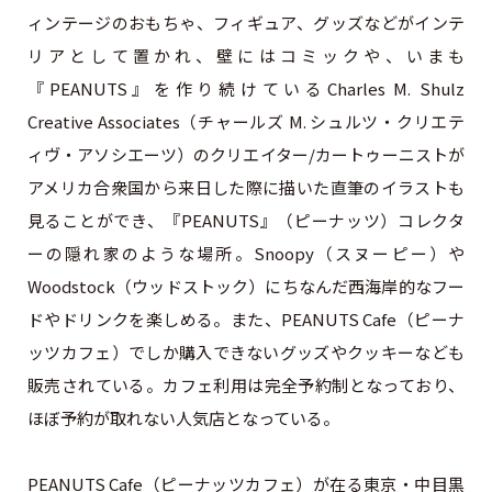
ィンテージのおもちゃ、フィギュア、グッズなどがインテ
リアとして置かれ、壁にはコミックや、いまも
『PEANUTS』を作り続けているCharles M. Shulz
Creative Associates（チャールズ M. シュルツ・クリエテ
ィヴ・アソシエーツ）のクリエイター/カートゥーニストが
アメリカ合衆国から来日した際に描いた直筆のイラストも
見ることができ、『PEANUTS』（ピーナッツ）コレクタ
ーの隠れ家のような場所。Snoopy（スヌーピー）や
Woodstock（ウッドストック）にちなんだ西海岸的なフー
ドやドリンクを楽しめる。また、PEANUTS Cafe（ピーナ
ッツカフェ）でしか購入できないグッズやクッキーなども
販売されている。カフェ利用は完全予約制となっており、
ほぼ予約が取れない人気店となっている。
PEANUTS Cafe（ピーナッツカフェ）が在る東京・中目黒