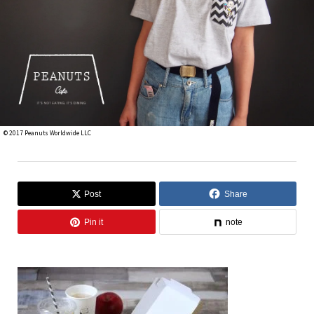
© 2017 Peanuts Worldwide LLC
Post
Share
Pin it
note