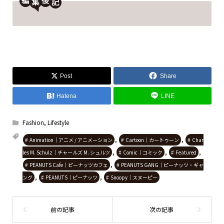
編
後
Post
Share
Hatena
LINE
Fashion
,
Lifestyle
,
,
Animation｜アニメ / アニメーション
Cartoon｜カートゥーン
Char
,
,
,
les M. Schulz｜チャールズ M. シュルツ
Comic｜コミック
Featured
,
PEANUTS Cafe｜ピーナッツカフェ
PEANUTS GANG｜ピーナッツ・ギャ
,
,
ング
PEANUTS｜ピーナッツ
Snoopy｜スヌーピー