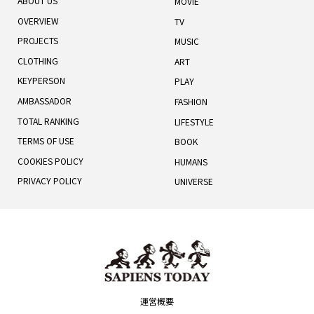
ABOUT US
MOVIE
OVERVIEW
TV
PROJECTS
MUSIC
CLOTHING
ART
KEYPERSON
PLAY
AMBASSADOR
FASHION
TOTAL RANKING
LIFESTYLE
TERMS OF USE
BOOK
COOKIES POLICY
HUMANS
PRIVACY POLICY
UNIVERSE
運営概要