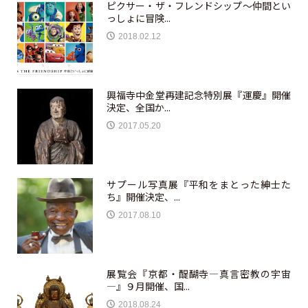
ピクサー・ザ・フレンドシップ～仲間とい
っしょに冒険...
2018.02.12
興福寺中金堂再建記念特別展『運慶』開催
決定、全国か...
2017.05.20
サプール写真展『平和をまとった紳士た
ち』開催決定、...
2017.08.10
展覧会『京都・醍醐寺―真言密教の宇宙
―』９月開催、国...
2018.08.24