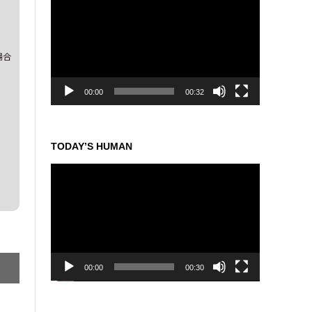
画
プ
レ
ー
場合
ヤ
ー
00:00
00:32
TODAY’S HUMAN
動
画
プ
レ
ー
ヤ
ー
00:00
00:30