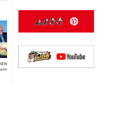
NEW
keim