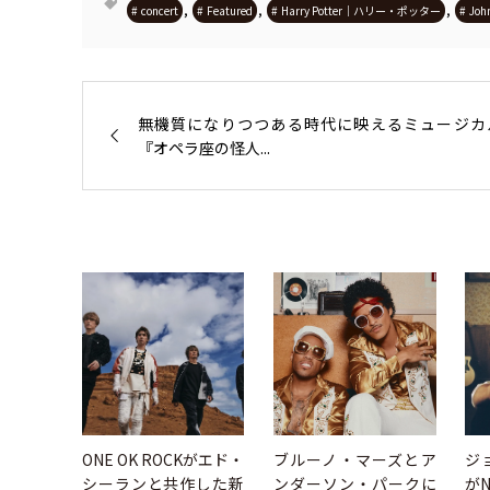
,
,
,
concert
Featured
Harry Potter｜ハリー・ポッター
Joh
無機質になりつつある時代に映えるミュージカ
『オペラ座の怪人...
ONE OK ROCKがエド・
ブルーノ・マーズとア
ジ
シーランと共作した新
ンダーソン・パークに
が