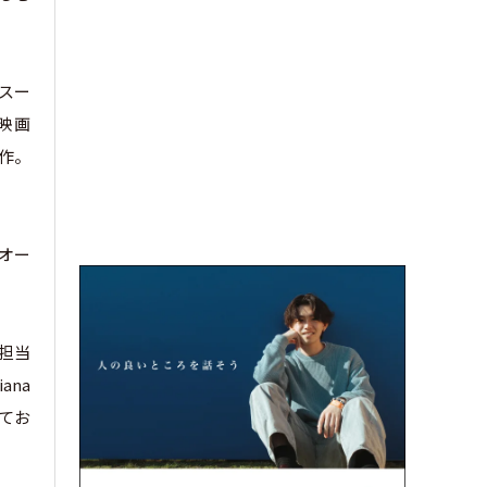
（スー
、映画
制作。
ドオー
担当
ana
れてお