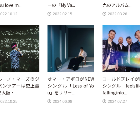
ou love m...
ーの「My Va...
売のアルバム...
2022.10.12
2022.02.15
2022.03.26
ルーノ・マーズのジ
オマー・アポロがNEW
コールドプレイが
パンツアーは史上最
シングル「Less of Yo
シングル「feelsli
大阪・...
u」をリリー...
fallinginlo...
2022.10.25
2024.06.08
2024.07.27