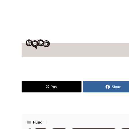
編
後
Post
Share
Music