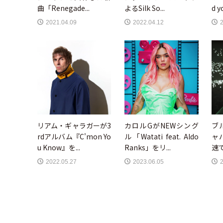
曲「Renegade...
よるSilk So...
d y
2021.04.09
2022.04.12
リアム・ギャラガーが3
カロルGがNEWシング
ブ
rdアルバム『C'mon Yo
ル「Watati feat. Aldo
ャ
u Know』を...
Ranks」をリ...
速で
2022.05.27
2023.06.05