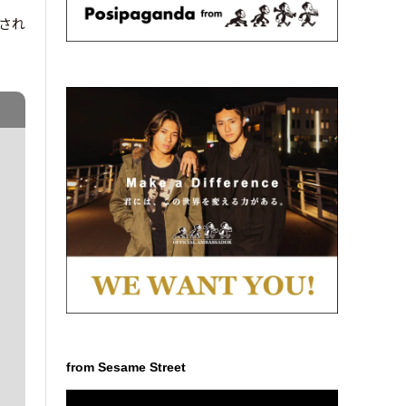
され
from Sesame Street
動