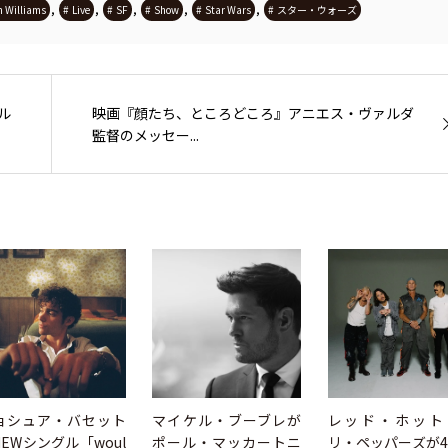
,
,
,
,
,
n Williams
Live
SF
Show
Star Wars
スター・ウォーズ
ル
映画『顔たち、ところどころ』アニエス・ヴァルダ
監督のメッセー...
ョシュア・バセット
マイケル・ブーブレが
レッド・ホット
NEWシングル「woul
ポール・マッカートニ
リ・ペッパーズが