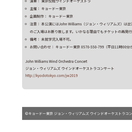
演奏： 東京佼成ウインドオーケストラ
主催： キョードー東京
企画制作： キョードー東京
注意： 本公演にはJohn Williams（ジョン・ウィリアム
のご入場はお断り致します。いかなる理由でもチケットの再発行
備考： 未就学児入場不可。
お問い合わせ： キョードー東京 0570-550-799（平日11時00
John Williams Wind Orchestra Concert
ジョン・ウィリアムズ ウインドオーケストラコンサート
http://kyodotokyo.com/jw2019
©キョードー東京 ジョン・ウィリアムズ ウインドオーケストラコ