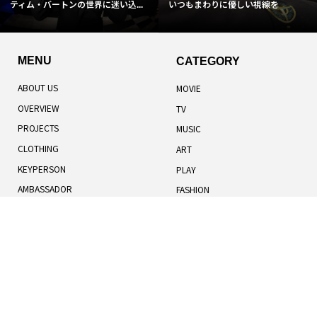
ティム・バートンの世界に迷い込...
いつもまわりに優しい視線を
MENU
CATEGORY
ABOUT US
MOVIE
OVERVIEW
TV
PROJECTS
MUSIC
CLOTHING
ART
KEYPERSON
PLAY
AMBASSADOR
FASHION
TOTAL RANKING
LIFESTYLE
記事一覧
人気記事
お知らせ
TERMS OF USE
BOOK
COOKIES POLICY
HUMANS
PRIVACY POLICY
UNIVERSE