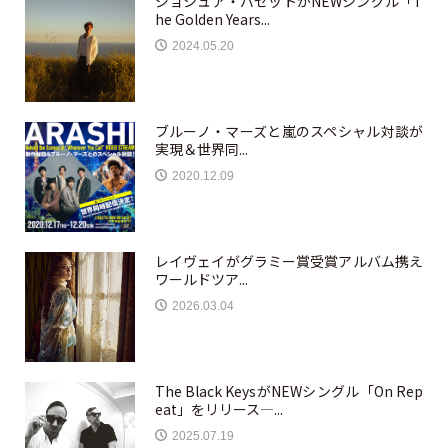
ジョシュア・バセットがNEWシングル「T
he Golden Years...
2024.05.20
ブルーノ・マーズと嵐のスペシャル対談が
実現＆世界同...
2020.12.09
レイヴェイがグラミー賞受賞アルバム携え
ワールドツア...
2026.03.04
The Black KeysがNEWシングル「On Rep
eat」をリリース—...
2025.07.19