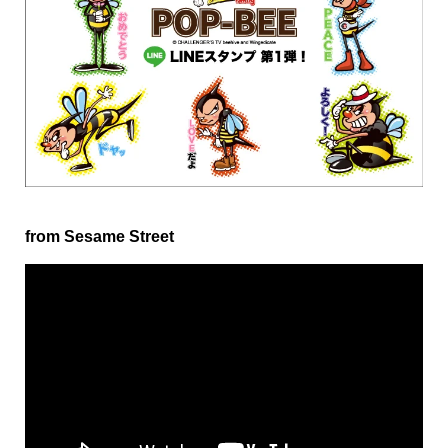
from Sesame Street
動
画
プ
レ
ー
ヤ
ー