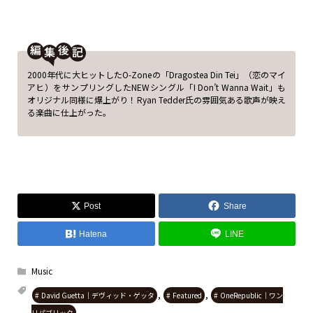
編
後
2000年代に大ヒットしたO-Zoneの「Dragostea Din Tei」（恋のマイ
アヒ）をサンプリングしたNEWシングル「I Don’t Wanna Wait」も
オリジナル同様に爆上がり！Ryan Tedder氏の雰囲気ある歌声が映え
る楽曲に仕上がった。
Post
Share
Hatena
LINE
Music
,
,
David Guetta｜デヴィッド・ゲッタ
Featured
OneRepublic｜ワン
リパブリック