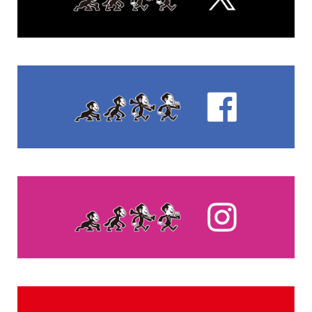
FEATURED POST
Lifestyle
山口もえが「充」、ハナコ 秋山寛貴が「学」を今年の漢
字一文字に—Uber、Uber Eatsアプリでも楽天ID連携...
DAILY RANKING