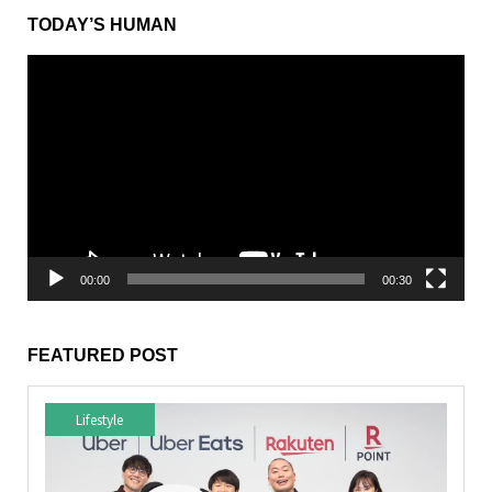
from Sesame Street
動
画
プ
レ
ー