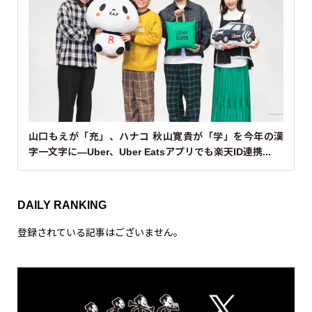
ヤ
ー
00:00
00:32
TODAY’S HUMAN
動
画
プ
レ
ー
ヤ
ー
00:00
00:30