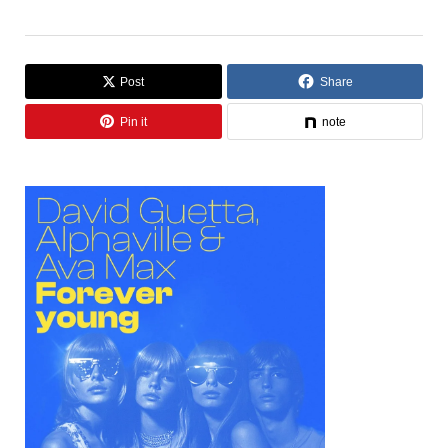
Post
Share
Pin it
note