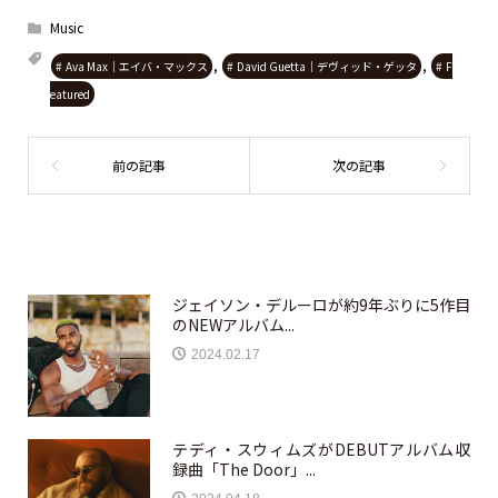
Music
,
,
Ava Max｜エイバ・マックス
David Guetta｜デヴィッド・ゲッタ
F
eatured
ジェイソン・デルーロが約9年ぶりに5作目
のNEWアルバム...
2024.02.17
テディ・スウィムズがDEBUTアルバム収
録曲「The Door」...