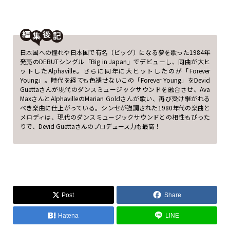
編
後
日本国への憧れや日本国で有名（ビッグ）になる夢を歌った1984年
発売のDEBUTシングル「Big in Japan」でデビューし、同曲が大ヒ
ットしたAlphaville。さらに同年に大ヒットしたのが「Forever
Young」。時代を経ても色褪せないこの「Forever Young」をDevid
Guettaさんが現代のダンスミュージックサウンドを融合させ、Ava
MaxさんとAlphavilleのMarian Goldさんが歌い、再び受け継がれる
べき楽曲に仕上がっている。シンセが強調された1980年代の楽曲と
メロディは、現代のダンスミュージックサウンドとの相性もぴった
りで、Devid Guettaさんのプロデュース力も最高！
Post
Share
Hatena
LINE