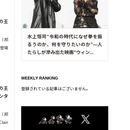
の王
水上恒司“令和の時代になぜ拳を振
m』（邦
るうのか、何を守りたいのか”—人
登場
たらしが滲み出た映画“ウィン...
WEEKLY RANKING
の王
登録されている記事はございません。
ンタ
m』（邦
air