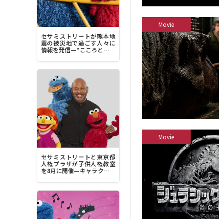
Movie
セサミストリートが熊本地
震の被災地で過ごす人々に
情報を発信—“こころとから
だを落ち着かせることに集
中してみてください”
Movie
セサミストリートと東京都
人権プラザが子供人権教室
を8月に開催—キャラクター
デザイナーのルイス・ヘン
リー・ミッチェル来日へ