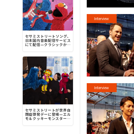
Interview
セサミストリートソング、
日本国内音楽配信サービス
にて配信—クラシックから
豪華アーティストとの共演
曲、最新曲まで1200曲超
Interview
セサミストリートが世界自
閉症啓発デーに登場—エル
モ＆クッキーモンスター＆
ジュリア“みんなちがって、
みんな素晴らしい！”