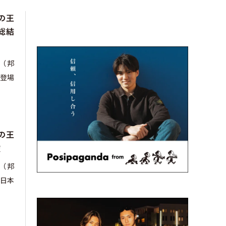
の王
総結
m』（邦
登場
の王
破
m』（邦
日本