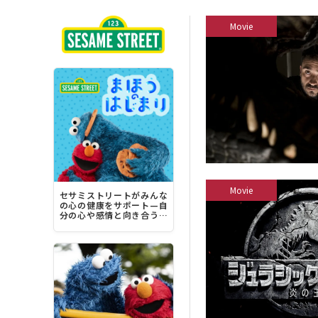
Movie
Movie
セサミストリートがみんな
の心の健康をサポート—自
分の心や感情と向き合う方
法を学ぶことができるデジ
タルコンテンツも公開