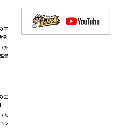
の王
映像
m』（邦
監督
の王
開
m』（邦
コン