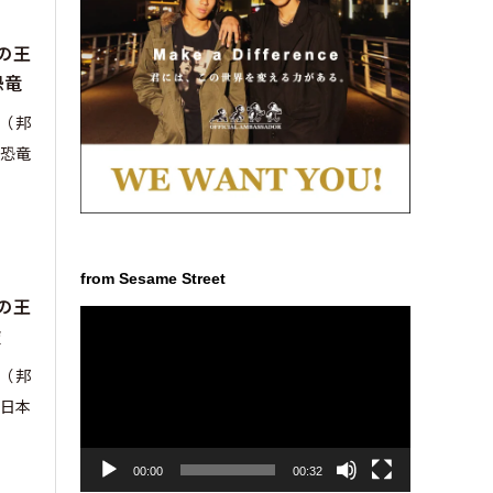
の王
恐竜
m』（邦
恐竜
from Sesame Street
の王
動
破
画
プ
m』（邦
レ
日本
ー
ヤ
ー
00:00
00:32