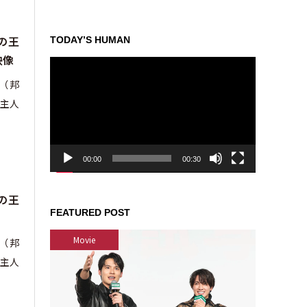
の王
TODAY’S HUMAN
映像
動
画
m』（邦
プ
主人
レ
ー
ヤ
ー
00:00
00:30
の王
FEATURED POST
Movie
m』（邦
主人