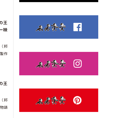
の王
ー映
m』（邦
製作
の王
m』（邦
物語