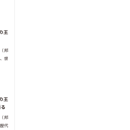
の王
m』（邦
、世
の王
語る
m』（邦
歴代