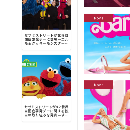
Movie
セサミストリートが世界自
閉症啓発デーに登場—エル
モ＆クッキーモンスター＆
ジュリア“みんなちがって、
みんな素晴らしい！”
Movie
セサミストリートが4.2 世界
自閉症啓発デーに関する独
自の取り組みを発表—すべ
ての人にとってより包容力
のある社会を築く力に