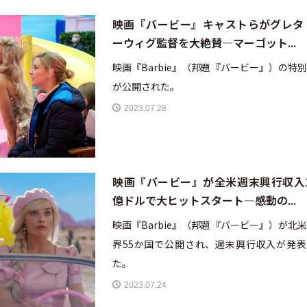
映画『バービー』キャストらがグレタ
ーウィグ監督を大絶賛—マーゴット...
映画『Barbie』（邦題『バービー』）の特
が公開された。
2023.07.28
映画『バービー』が全米週末興行収入1.
億ドルで大ヒットスタート—感動の...
映画『Barbie』（邦題『バービー』）が北
界55か国で公開され、週末興行収入が発表
た。
2023.07.24