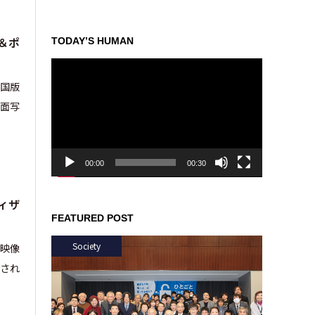
＆ポ
TODAY’S HUMAN
動
画
本国版
プ
面写
レ
ー
ヤ
ー
00:00
00:30
ィザ
FEATURED POST
Society
告映像
され