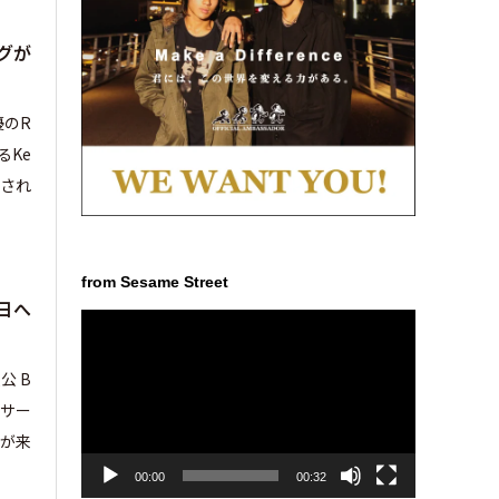
グが
優のR
るKe
され
from Sesame Street
日へ
動
画
プ
公 B
レ
ーサー
ー
らが来
ヤ
ー
00:00
00:32