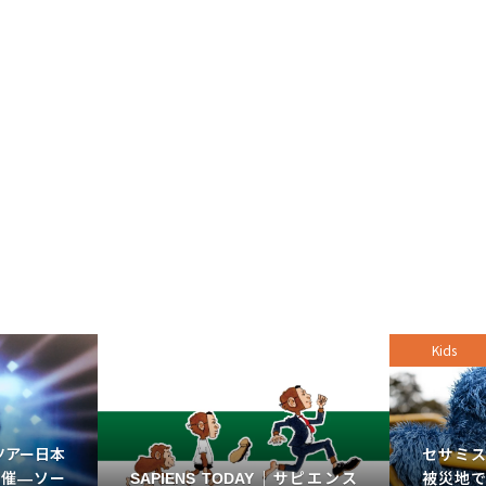
Kids
ツアー日本
セサミ
SAPIENS TODAY｜サピエンス
開催—ソー
被災地