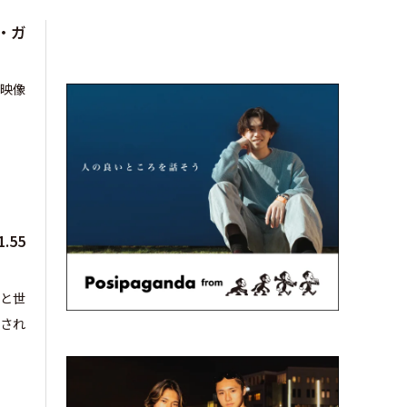
・ガ
別映像
55
米と世
され