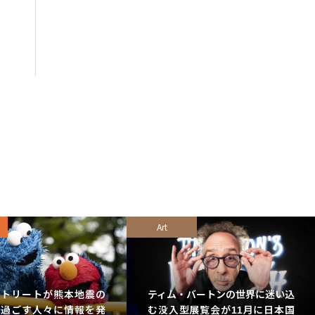
Art
ストリートが熊本地震の
ティム・バートンの世界に迷い込
で過ごす人々に情報を発
む没入型展覧会が11月に日本国