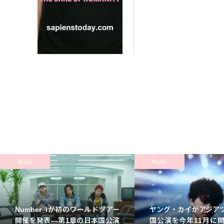
Music
Music
Number_iが初のワールドツアー
ヤング・カイがアジア
開催を発表—第1章の日本国公演
国公演を今年11月に