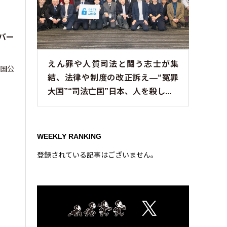
バー
えん罪や人質司法と闘う志士が集
本国公
結、法律や制度の改正訴え—“冤罪
大国”“司法亡国”日本、人を殺し...
WEEKLY RANKING
登録されている記事はございません。