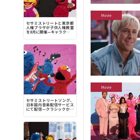
Movie
セサミストリートと東京都
人権プラザが子供人権教室
を8月に開催—キャラクター
デザイナーのルイス・ヘン
リー・ミッチェル来日へ
Movie
セサミストリートソング、
日本国内音楽配信サービス
にて配信—クラシックから
豪華アーティストとの共演
曲、最新曲まで1200曲超