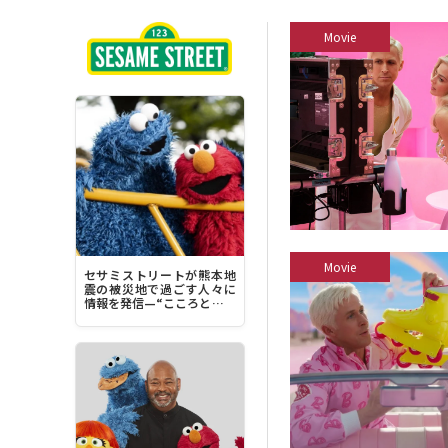
Movie
Movie
セサミストリートが熊本地
震の被災地で過ごす人々に
情報を発信—“こころとから
だを落ち着かせることに集
中してみてください”