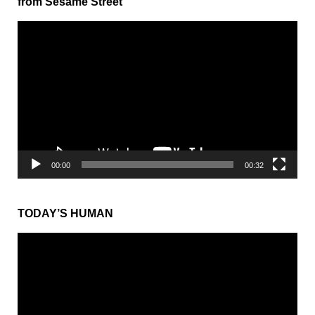
from Sesame Street
動
画
プ
レ
ー
ヤ
ー
00:00
00:32
TODAY’S HUMAN
動
画
プ
レ
ー