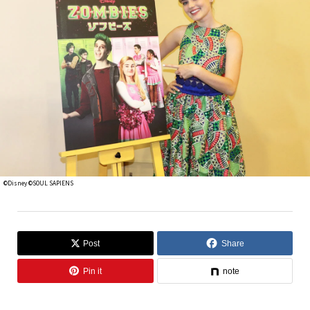
©Disney ©SOUL SAPIENS
Post
Share
Pin it
note