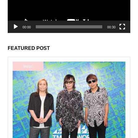
ヤ
ー
00:00
00:30
FEATURED POST
Music