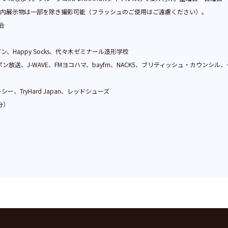
会場内展示物は一部を除き撮影可能（フラッシュのご使用はご遠慮ください）。
会
Happy Socks、代々木ゼミナール造形学校
ッポン放送、J-WAVE、FMヨコハマ、bayfm、NACK5、ブリティッシュ・カウンシル、
TryHard Japan、レッドシューズ
0分）