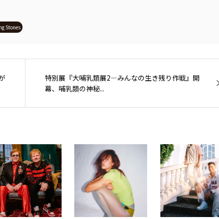
ing Stones
が
特別展『大哺乳類展2—みんなの生き残り作戦』開
幕、哺乳類の神秘...