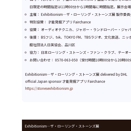
日限定の時間指定は11時00分から1時間毎に時間指定。展示
主催： Exhibitionism—ザ・ローリング・ストーンズ展 製作委員
特別協賛： 才能発掘アプリ Fairchance
協賛： オーディオテクニカ、ジャガー・ランドローバー・ジャパン、
後援： BSフジ、tvk、TOKYO FM、TBSラジオ、文化放送、ニ
般社団法人日英協会、品川区
協力： 日本ローリング・ストーンズ・ファン・クラブ、テーオーシー、
お問い合わせ： 0570-063-050（受付時間10時00分から20時0
Exhibitionism—ザ・ローリング・ストーンズ展 delivered by DHL
official Japan sponsor 才能発掘アプリ Fairchance
https://stonesexhibitionism.jp
Exhibitionism—ザ・ローリング・ストーンズ展