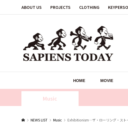
ABOUT US
PROJECTS
CLOTHING
KEYPERS
HOME
MOVIE
Music
NEWS LIST
Music
Exhibitionism—ザ・ローリン