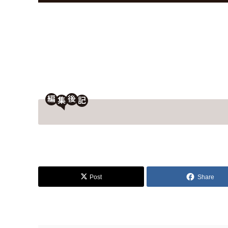
編
後
Post
Share