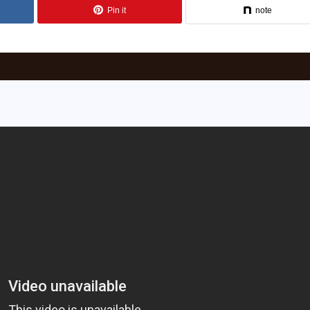
Pin it
note