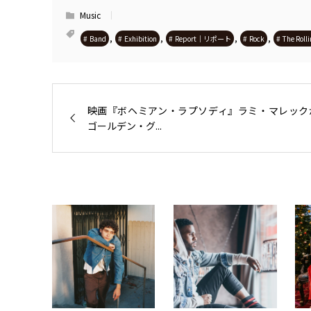
Music
,
,
,
,
Band
Exhibition
Report｜リポート
Rock
The Roll
映画『ボヘミアン・ラプソディ』ラミ・マレック
ゴールデン・グ...