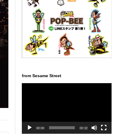
from Sesame Street
動
画
プ
レ
ー
ヤ
ー
00:00
00:32