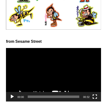
from Sesame Street
動
画
プ
レ
ー
ヤ
ー
00:00
00:32