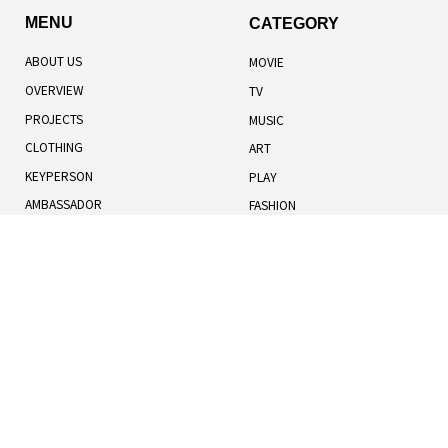
MENU
CATEGORY
ABOUT US
MOVIE
OVERVIEW
TV
PROJECTS
MUSIC
CLOTHING
ART
KEYPERSON
PLAY
AMBASSADOR
FASHION
TOTAL RANKING
LIFESTYLE
記事一覧
人気記事
お知らせ
TERMS OF USE
BOOK
COOKIES POLICY
HUMANS
PRIVACY POLICY
UNIVERSE