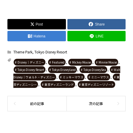
Post
Share
Hatena
LINE
Theme Park
,
Tokyo Disney Resort
,
,
,
,
Disney｜ディズニー
Featured
Mickey Mouse
Minnie Mouse
,
,
,
Tokyo Disney Resort
Tokyo Disneyland
Tokyo DisneySea
Walt
,
,
,
Disney｜ウォルト・ディズニー
ミッキーマウス
ミニーマウス
東
,
,
京ディズニーシー
東京ディズニーランド
東京ディズニーリゾート