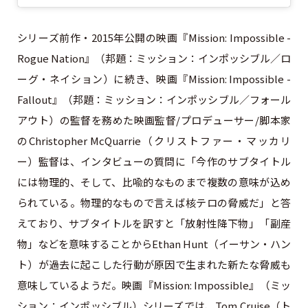
シリーズ前作・2015年公開の映画『Mission: Impossible -
Rogue Nation』（邦題：ミッション：インポッシブル／ロ
ーグ・ネイション）に続き、映画『Mission: Impossible -
Fallout』（邦題：ミッション：インポッシブル／フォール
アウト）の監督を務めた映画監督/プロデューサー/脚本家
のChristopher McQuarrie（クリストファー・マッカリ
ー）監督は、インタビューの質問に「今作のサブタイトル
には物理的、そして、比喩的なものまで複数の意味が込め
られている。物理的なもので言えば核テロの脅威だ」と答
えており、サブタイトルを訳すと「放射性降下物」「副産
物」などを意味することからEthan Hunt（イーサン・ハン
ト）が過去に起こした行動が原因で生まれた新たな脅威も
意味しているようだ。映画『Mission: Impossible』（ミッ
ション：インポッシブル）シリーズでは、Tom Cruise（ト