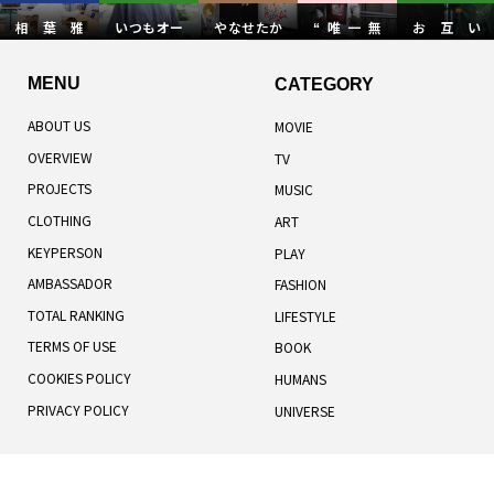
相葉雅
いつもオー
やなせたか
“唯一無
お互い
紀“新種を
プンマイン
しの人生と
二”カリー
に“違い”を
発見しちゃ
ドで
絵とこと
ドがワール
受け入れ、
MENU
CATEGORY
ったか...
ば...
ドツ...
認め合う。
ABOUT US
MOVIE
OVERVIEW
TV
PROJECTS
MUSIC
CLOTHING
ART
KEYPERSON
PLAY
AMBASSADOR
FASHION
TOTAL RANKING
LIFESTYLE
TERMS OF USE
BOOK
COOKIES POLICY
HUMANS
PRIVACY POLICY
UNIVERSE