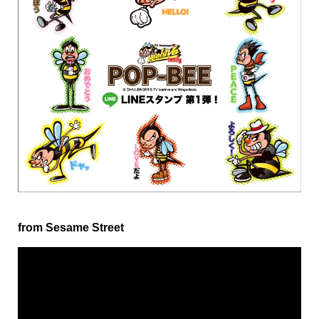
from Sesame Street
動
画
プ
レ
ー