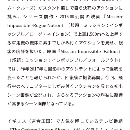
ム・クルーズ）がスタント無しで自ら決死のアクションに
挑み、シリーズ前作・2015年公開の映画『Mission:
Impossible -Rogue Nation』（邦題：ミッション：インポ
ッシブル／ローグ・ネイション）で上空1,500mへと上昇す
る軍用機の機体に素手でしがみ付くアクションを見せ、観
客の度肝を抜いた。映画『Mission: Impossible -Fallout』
（邦題：ミッション：インポッシブル／フォールアウト）
では、昨年2017年に撮影中のアクシデントによって怪我を
負ったことも報じられたが、回復後に撮影再開。今回、飛
行中のヘリコプターにしがみ付くアクションを見せる初出
シーン画像が公開され、さらなるアクションの炸裂に期待
が高まるシーン画像となっている。
イギリス（連合王国）で人気を博しているテレビ番組
『The Graham Norton Show』（ザ・グラハム・ノート