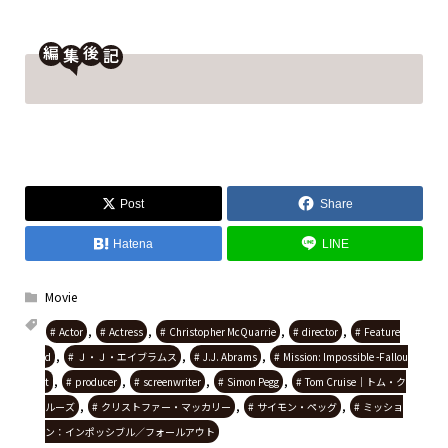
編
後
Post
Share
Hatena
LINE
Movie
,
,
,
,
Actor
Actress
Christopher McQuarrie
director
Feature
,
,
,
d
Ｊ・Ｊ・エイブラムス
J.J. Abrams
Mission: Impossible -Fallou
,
,
,
,
t
producer
screenwriter
Simon Pegg
Tom Cruise｜トム・ク
,
,
,
ルーズ
クリストファー・マッカリー
サイモン・ペッグ
ミッショ
ン：インポッシブル／フォールアウト