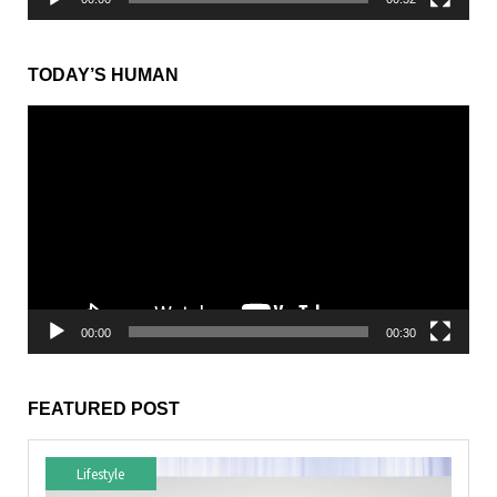
TODAY’S HUMAN
動
画
プ
レ
ー
ヤ
ー
00:00
00:30
FEATURED POST
Lifestyle