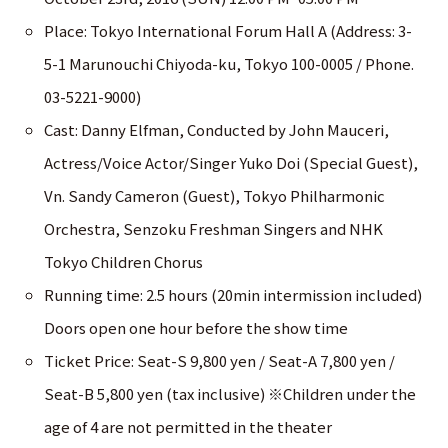
Place: Tokyo International Forum Hall A (Address: 3-
5-1 Marunouchi Chiyoda-ku, Tokyo 100-0005 / Phone.
03-5221-9000)
Cast: Danny Elfman, Conducted by John Mauceri,
Actress/Voice Actor/Singer Yuko Doi (Special Guest),
Vn. Sandy Cameron (Guest), Tokyo Philharmonic
Orchestra, Senzoku Freshman Singers and NHK
Tokyo Children Chorus
Running time: 2.5 hours (20min intermission included)
Doors open one hour before the show time
Ticket Price: Seat-S 9,800 yen / Seat-A 7,800 yen /
Seat-B 5,800 yen (tax inclusive) ※Children under the
age of 4 are not permitted in the theater