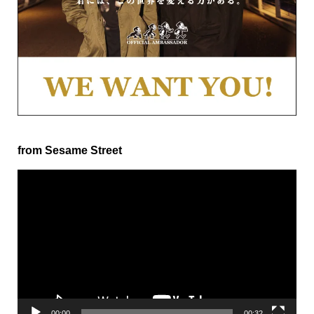
from Sesame Street
動
画
プ
レ
ー
ヤ
ー
00:00
00:32