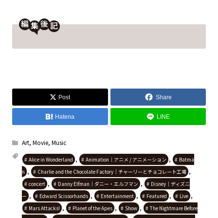
編
後
Post
Share
Hatena
LINE
Art
,
Movie
,
Music
,
,
Alice in Wonderland
Animation｜アニメ / アニメーション
Batma
,
,
n
Charlie and the Chocolate Factory｜チャーリーとチョコレート工場
,
,
concert
Danny Elfman｜ダニー・エルフマン
Disney｜ディズニ
,
,
,
,
,
ー
Edward Scissorhands
Entertainment
Featured
Live
,
,
,
Mars Attacks!
Planet of the Apes
Show
The Nightmare Before