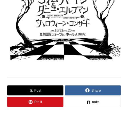
Post
Share
Pin it
note