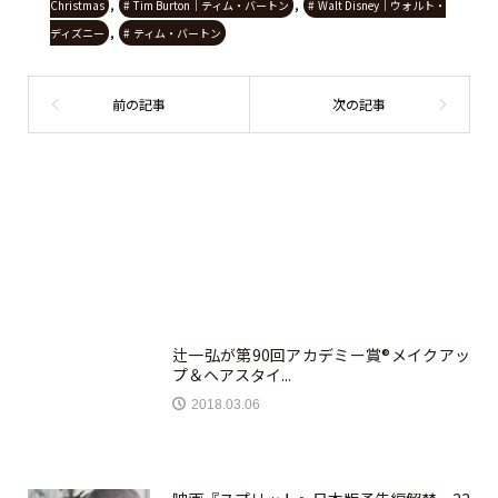
,
,
Christmas
Tim Burton｜ティム・バートン
Walt Disney｜ウォルト・
,
ディズニー
ティム・バートン
辻一弘が第90回アカデミー賞®メイクアッ
プ＆ヘアスタイ...
2018.03.06