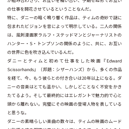
が組み合わさり、お互いを補い合い、予期せぬ形でお互い
の仕事を開花させているということなんだ。
特に、ダニーの暗く鳴り響く作品は、ティムの奇妙で謎に
包まれたビジョンを音によって明示している。二人の関係
は、風刺漫画家ラルフ・ステッドマンとジャーナリストの
ハンター・S・トンプソンの関係のように、共に、お互い
の世界に色を吹き込んでいるんだ。
ダニーとティムと初めて仕事をした映画『Edward
Scissorhands』（邦題：シザーハンズ）から、多くの作品
を経て、今、もう彼らとの付き合いは20年以上になる。ダ
ニーの音楽はとても温かい、しかしどことなく不安をかき
たてるよう。そして最終的にはエレガントで魅力的で心と
頭から離れない。完璧にその映画の登場人物を表している
と思うな。
ダニーの素晴らしい楽曲の数々は、ティムの映画のムード