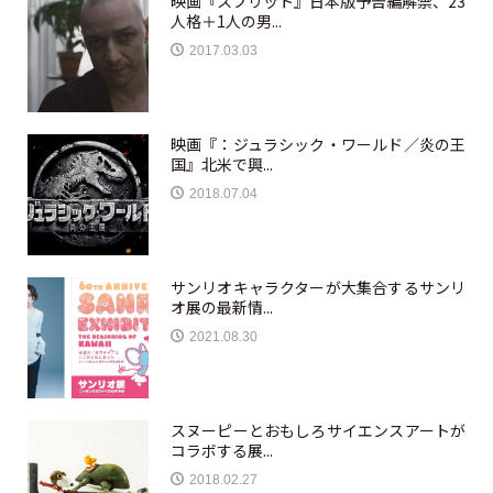
映画『スプリット』日本版予告編解禁、23
人格＋1人の男...
2017.03.03
映画『：ジュラシック・ワールド／炎の王
国』北米で興...
2018.07.04
サンリオキャラクターが大集合するサンリ
オ展の最新情...
2021.08.30
スヌーピーとおもしろサイエンスアートが
コラボする展...
2018.02.27