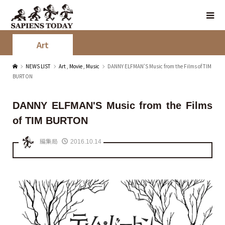
Art
NEWS LIST
Art
,
Movie
,
Music
DANNY ELFMAN'S Music from the Films of TIM
BURTON
DANNY ELFMAN'S Music from the Films
of TIM BURTON
編集局
2016.10.14