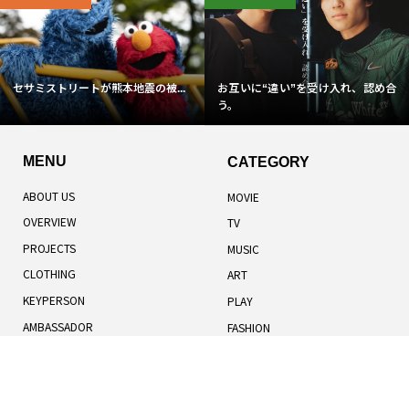
セサミストリートが熊本地震の被...
お互いに“違い”を受け入れ、認め合
う。
MENU
CATEGORY
ABOUT US
MOVIE
OVERVIEW
TV
PROJECTS
MUSIC
CLOTHING
ART
KEYPERSON
PLAY
AMBASSADOR
FASHION
TOTAL RANKING
LIFESTYLE
記事一覧
人気記事
お知らせ
TERMS OF USE
BOOK
COOKIES POLICY
HUMANS