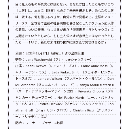
目に見えるものが真実とは限らない。あなたが疑ったこともないこの
［世界］は、本当に［現実］なのか？未来を選ぶとき、あなたの世界
は一変する。何を信じるべきか、自分の目で見極めろ。主演キアヌ・
リーブス 全世界で空前の社会現象を巻き起こしたアクション超大作
の新章、ついに登場。もし世界がまだ「仮想世界＝マトリックス」に
支配されていたとしたら、もし主人公ネオが救世主ではなかったとし
たらーー！いま、新たな未体験の世界に飛び込む覚悟はあるか？
公開： 2021年12月17日（金曜日）より全国公開
監督： Lana Wachowski（ラナ・ウォシャウスキー）
出演： Keanu Reeves（キアヌ・リーブス）、Carrie-Anne Moss（キ
ャリー＝アン・モス）、Jada Pinkett Smith（ジェイダ・ピンケッ
ト・スミス）、Lambert Wilson （ランバート・ウィルソン）、Dan
iel Bernhardt（ダニエル・バーンハード）、Yahya Abdul-Mateen II
（ヤーヤ・アブドゥル＝マティーン2世）、Priyanka Chopra（プリ
ヤンカー・チョープラー）、Neil Patrick Harris（ニール・パトリッ
ク・ハリス）、Jessica Henwick（ジェシカ・ヘンウィック）、Jon
athan Groff（ジョナサン・グロフ）、Christina Ricci（クリスティ
ーナ・リッチ）、ほか
配給： ワーナー・ブラザース映画