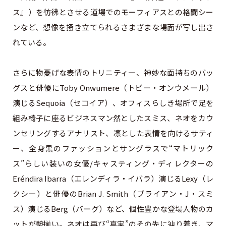
ス』）を彷彿とさせる道場でのモーフィアスとの格闘シー
ンなど、想像を掻き立てられるさまざまな場面が写し出さ
れている。
さらに物憂げな表情のトリニティー、神妙な面持ちのバッ
グスと俳優にToby Onwumere（トビー・オンウメール）
演じるSequoia（セコイア）、オフィスらしき場所で足を
組み椅子に座るビジネスマン然としたスミス、ネオをカウ
ンセリングするアナリスト、凛とした表情を向けるサティ
ー、全身黒のファッションとサングラスで“マトリック
ス”らしい装いの女優/キャスティング・ディレクターの
Eréndira Ibarra（エレンディラ・イバラ）演じるLexy（レ
クシー）と俳優のBrian J. Smith（ブライアン・J・スミ
ス）演じるBerg（バーグ）など、個性豊かな登場人物のカ
ットが勢揃い。ネオは再び“真実”のその先に辿り着き、マ