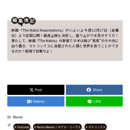
編
後
映画『The Matrix Resurrections』がいよいよ今週12月17日（金曜
日）より全国公開！最速上映も決定し、盛り上がりを見せそうだ！
果たして、映画『The Matrix』の新章でネオは再び“真実”のその先に
辿り着き、マトリックスに支配された人類と世界を救うことができ
るのか？劇場で目撃せよ！
Post
Share
Hatena
LINE
Movie
,
,
Featured
Keanu Reeves｜キアヌ・リーブス
マトリックス