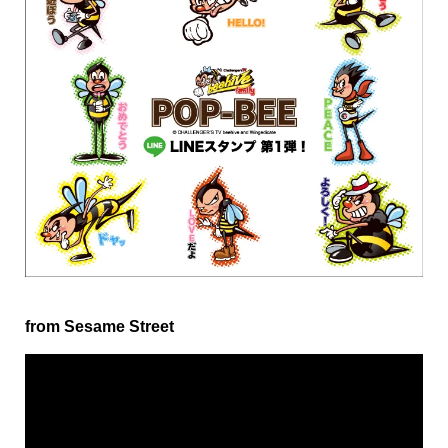
from Sesame Street
動
画
プ
レ