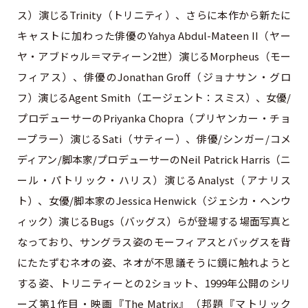
ス）演じるTrinity（トリニティ）、さらに本作から新たに
キャストに加わった俳優のYahya Abdul-Mateen II（ヤー
ヤ・アブドゥル＝マティーン2世）演じるMorpheus（モー
フィアス）、俳優のJonathan Groff（ジョナサン・グロ
フ）演じるAgent Smith（エージェント：スミス）、女優/
プロデューサーのPriyanka Chopra（プリヤンカー・チョ
ープラー）演じるSati（サティー）、俳優/シンガー/コメ
ディアン/脚本家/プロデューサーのNeil Patrick Harris（ニ
ール・パトリック・ハリス）演じるAnalyst（アナリス
ト）、女優/脚本家のJessica Henwick（ジェシカ・ヘンウ
ィック）演じるBugs（バッグス）らが登場する場面写真と
なっており、サングラス姿のモーフィアスとバッグスを背
にたたずむネオの姿、ネオが不思議そうに鏡に触れようと
する姿、トリニティーとの2ショット、1999年公開のシリ
ーズ第1作目・映画『The Matrix』（邦題『マトリック