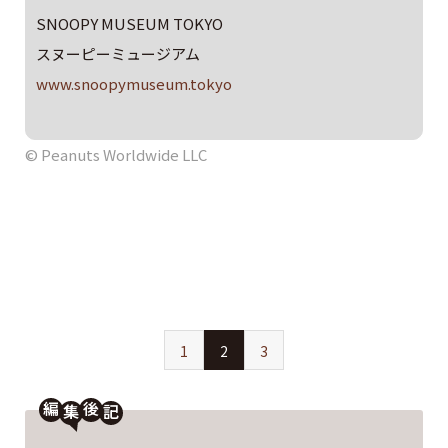
SNOOPY MUSEUM TOKYO
スヌーピーミュージアム
www.snoopymuseum.tokyo
© Peanuts Worldwide LLC
1
2
3
編
後