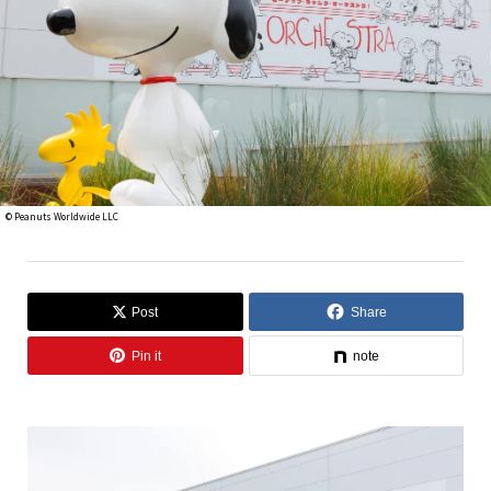
© Peanuts Worldwide LLC
Post
Share
Pin it
note