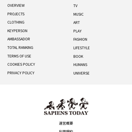
OVERVIEW
TV
PROJECTS
MUSIC
CLOTHING
ART
KEYPERSON
PLAY
AMBASSADOR
FASHION
TOTAL RANKING
LIFESTYLE
TERMS OF USE
BOOK
COOKIES POLICY
HUMANS
PRIVACY POLICY
UNIVERSE
運営概要
利用規約