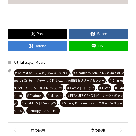
Post
Share
Hatena
LINE
Art
,
Lifestyle
,
Movie
,
Animation｜アニメ / アニメーション
Charles M. Schulz Museum and Re
,
search Center｜チャールズ M. シュルツ美術館＆リサーチセンター
Charles
,
,
,
M. Schulz｜チャールズ M. シュルツ
Comic｜コミック
Event
Exhi
,
,
,
bition
Featured
Museum
PEANUTS GANG｜ピーナッツ・ギャン
,
,
グ
PEANUTS｜ピーナッツ
Snoopy Museum Tokyo｜スヌーピーミュー
,
ジアム
Snoopy｜スヌーピー